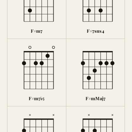
F#m7
F#7sus4
F#m7♭5
F#mMaj7
×
×
×
×