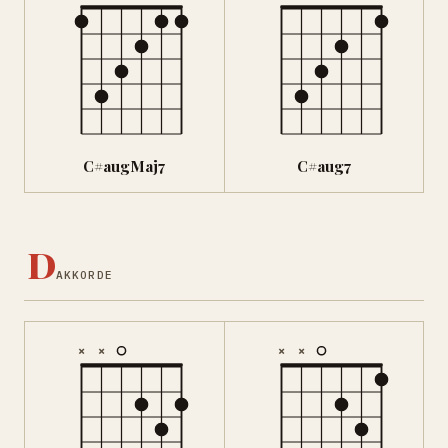
C#augMaj7
C#aug7
D
AKKORDE
×
×
×
×