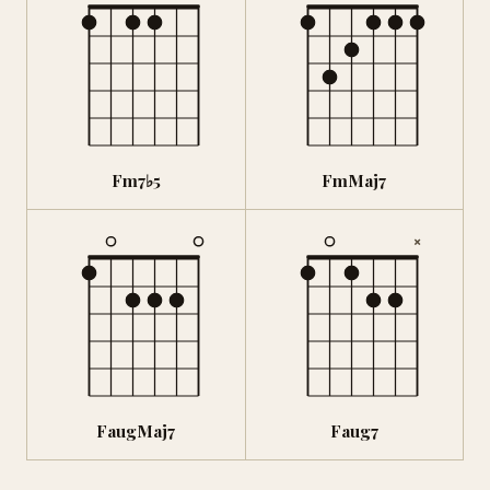
Fm7♭5
FmMaj7
×
FaugMaj7
Faug7