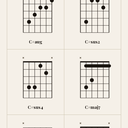
C#aug
C#sus2
×
×
×
C#sus4
C#maj7
×
×
×