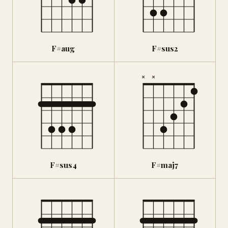
F#aug
F#sus2
×
×
F#sus4
F#maj7