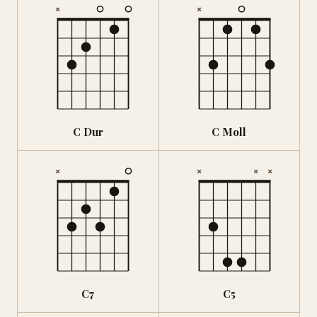
×
×
C Dur
C Moll
×
×
×
×
C7
C5