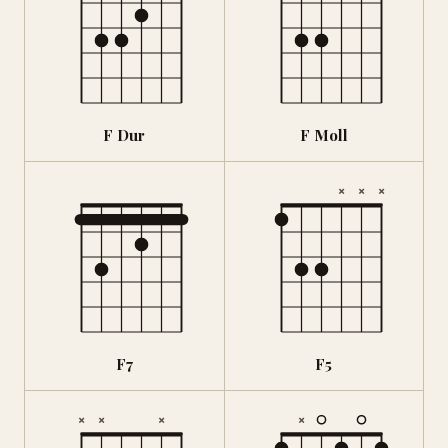
F Dur
F Moll
×
×
×
F7
F5
×
×
×
×