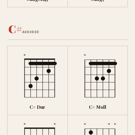
C#
AKKORDE
×
×
C# Dur
C# Moll
×
×
×
×
×