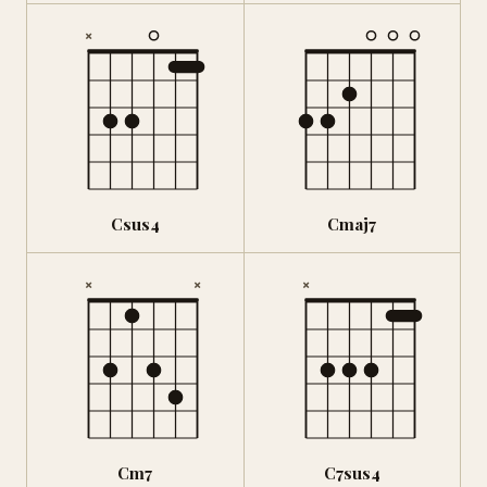
×
Csus4
Cmaj7
×
×
×
Cm7
C7sus4