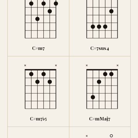
C#m7
C#7sus4
×
×
×
×
C#m7♭5
C#mMaj7
×