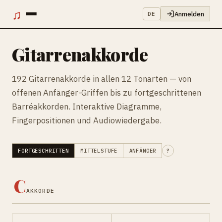
♫
Anmelden
DE
Gitarrenakkorde
192 Gitarrenakkorde in allen 12 Tonarten — von
offenen Anfänger-Griffen bis zu fortgeschrittenen
Barréakkorden. Interaktive Diagramme,
Fingerpositionen und Audiowiedergabe.
FORTGESCHRITTEN
MITTELSTUFE
ANFÄNGER
?
C
AKKORDE