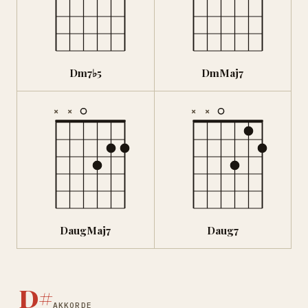
Dm7♭5
DmMaj7
×
×
×
×
DaugMaj7
Daug7
D#
AKKORDE