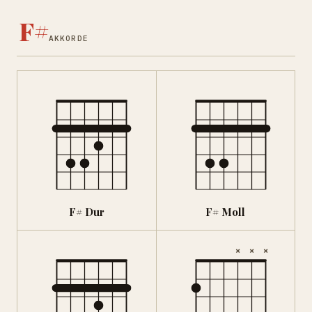
F#
AKKORDE
F# Dur
F# Moll
×
×
×