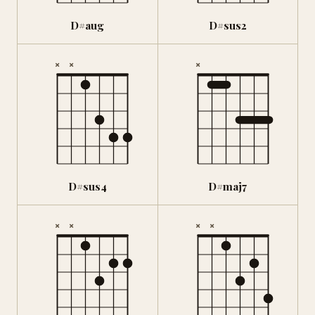
D#aug
D#sus2
×
×
×
D#sus4
D#maj7
×
×
×
×