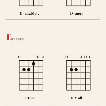
D#augMaj7
D#aug7
E
AKKORDE
E Dur
E Moll