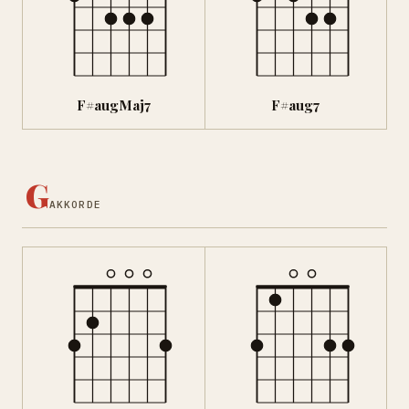
F#augMaj7
F#aug7
G
AKKORDE