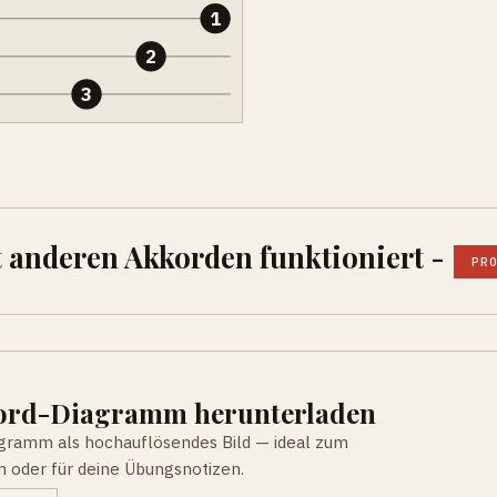
1
2
3
t anderen Akkorden funktioniert -
PR
kord-Diagramm herunterladen
agramm als hochauflösendes Bild — ideal zum
n oder für deine Übungsnotizen.