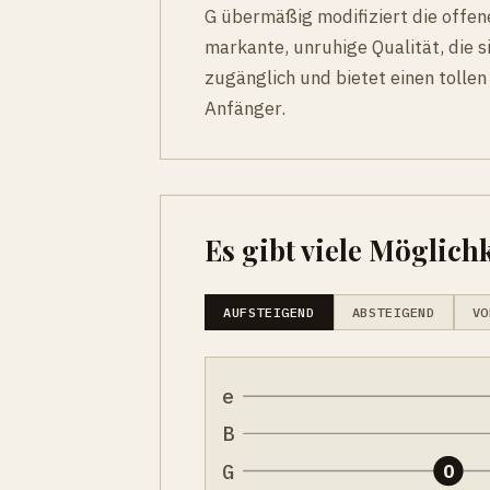
G übermäßig modifiziert die offen
markante, unruhige Qualität, die si
zugänglich und bietet einen tolle
Anfänger.
Es gibt viele Möglichk
AUFSTEIGEND
ABSTEIGEND
VO
e
B
G
0