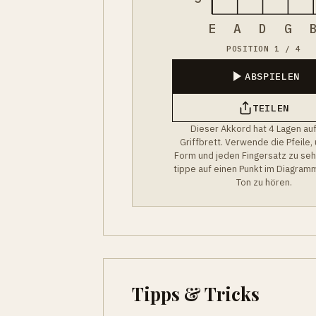
E
A
D
G
POSITION 1 / 4
ABSPIELEN
TEILEN
Dieser Akkord hat 4 Lagen au
Griffbrett. Verwende die Pfeile,
Form und jeden Fingersatz zu se
tippe auf einen Punkt im Diagram
Ton zu hören.
Tipps & Tricks