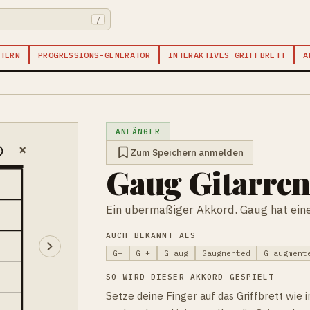
/
TERN
PROGRESSIONS-GENERATOR
INTERAKTIVES GRIFFBRETT
A
ANFÄNGER
×
Zum Speichern anmelden
Gaug Gitarre
Ein übermäßiger Akkord. Gaug hat eine
AUCH BEKANNT ALS
G+
G +
G aug
Gaugmented
G augment
SO WIRD DIESER AKKORD GESPIELT
Setze deine Finger auf das Griffbrett wie