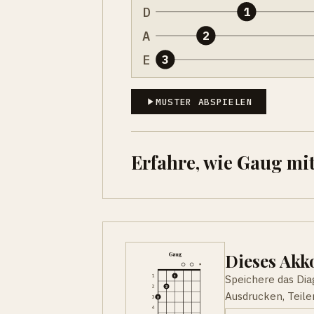
D
1
A
2
E
3
MUSTER ABSPIELEN
Erfahre, wie Gaug mi
Dieses Ak
Speichere das Di
Ausdrucken, Teile