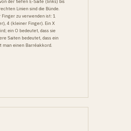
on der tiefen E-Saite (links) bis
echten Linien sind die Bünde.
 Finger zu verwenden ist: 1
r), 4 (kleiner Finger). Ein X
ird; ein O bedeutet, dass sie
ere Saiten bedeutet, dass ein
nt man einen Barréakkord.