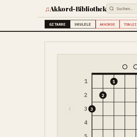
♫
Akkord-Bibliothek
GITARRE
UKULELE
AKKORDE
TONLEI
1
1
2
2
3
3
4
5