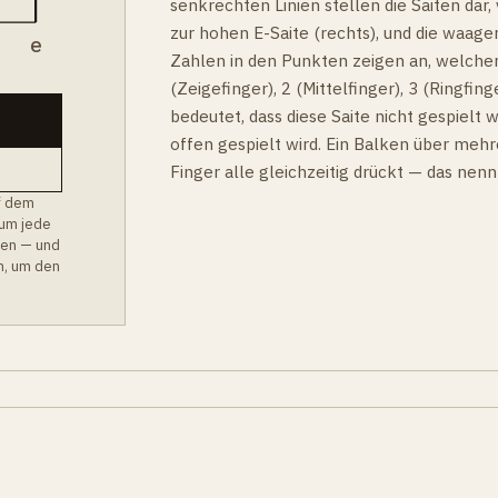
senkrechten Linien stellen die Saiten dar, v
zur hohen E-Saite (rechts), und die waager
B
e
Zahlen in den Punkten zeigen an, welcher
(Zeigefinger), 2 (Mittelfinger), 3 (Ringfinge
bedeutet, dass diese Saite nicht gespielt w
offen gespielt wird. Ein Balken über mehr
Finger alle gleichzeitig drückt — das nen
f dem
 um jede
hen — und
m, um den