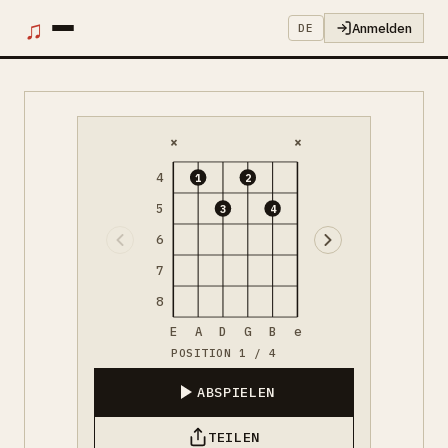
♫
Anmelden
DE
×
×
4
1
2
5
3
4
6
7
8
E
A
D
G
B
e
POSITION 1 / 4
ABSPIELEN
TEILEN