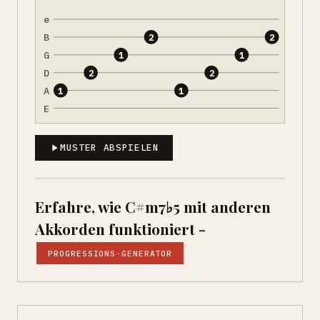
e
B
2
2
G
1
1
D
2
2
A
1
1
E
MUSTER ABSPIELEN
Erfahre, wie C#m7♭5 mit anderen
Akkorden funktioniert -
PROGRESSIONS-GENERATOR