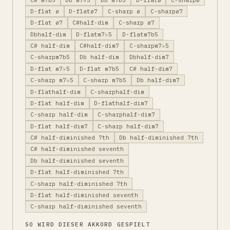
D-flat ø
D-flatø7
C-sharp ø
C-sharpø7
D-flat ø7
C#half-dim
C-sharp ø7
Dbhalf-dim
D-flatm7♭5
D-flatm7b5
C# half-dim
C#half-dim7
C-sharpm7♭5
C-sharpm7b5
Db half-dim
Dbhalf-dim7
D-flat m7♭5
D-flat m7b5
C# half-dim7
C-sharp m7♭5
C-sharp m7b5
Db half-dim7
D-flathalf-dim
C-sharphalf-dim
D-flat half-dim
D-flathalf-dim7
C-sharp half-dim
C-sharphalf-dim7
D-flat half-dim7
C-sharp half-dim7
C# half-diminished 7th
Db half-diminished 7th
C# half-diminished seventh
Db half-diminished seventh
D-flat half-diminished 7th
C-sharp half-diminished 7th
D-flat half-diminished seventh
C-sharp half-diminished seventh
SO WIRD DIESER AKKORD GESPIELT