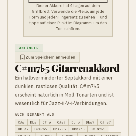
Dieser Akkord hat 4 Lagen auf dem
Griffbrett. Verwende die Pfeile, um jede
Form und jeden Fingersatz zu sehen — und
tippe auf einen Punkt im Diagramm, um den
Ton zu hören.
ANFÄNGER
Zum Speichern anmelden
C#m7♭5 Gitarrenakkord
Ein halbverminderter Septakkord mit einer
dunklen, rastlosen Qualität. C#m7♭5
erscheint natürlich in Moll-Tonarten und ist
wesentlich für Jazz-ii-V-i-Verbindungen.
AUCH BEKANNT ALS
C#ø
Dbø
C# ø
C#ø7
Db ø
Dbø7
C# ø7
Db ø7
C#m7b5
Dbm7♭5
Dbm7b5
C# m7♭5
C# m7b5
Db m7♭5
Db m7b5
D-flatø
C-sharpø