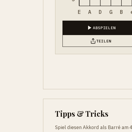
E
A
D
G
B
ABSPIELEN
TEILEN
Tipps & Tricks
Spiel diesen Akkord als Barré am 