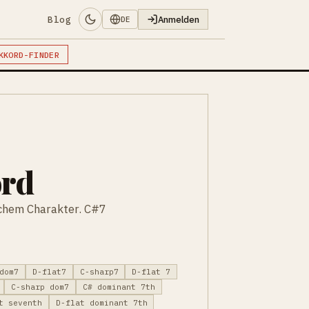
Blog
Anmelden
DE
KKORD-FINDER
ord
chem Charakter. C#7
dom7
D-flat7
C-sharp7
D-flat 7
C-sharp dom7
C# dominant 7th
t seventh
D-flat dominant 7th