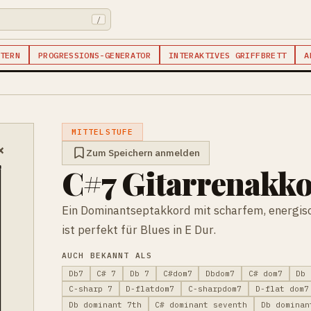
/
TERN
PROGRESSIONS-GENERATOR
INTERAKTIVES GRIFFBRETT
A
MITTELSTUFE
×
Zum Speichern anmelden
C#7 Gitarrenakk
Ein Dominantseptakkord mit scharfem, energis
ist perfekt für Blues in E Dur.
AUCH BEKANNT ALS
Db7
C# 7
Db 7
C#dom7
Dbdom7
C# dom7
Db 
C-sharp 7
D-flatdom7
C-sharpdom7
D-flat dom7
Db dominant 7th
C# dominant seventh
Db dominan