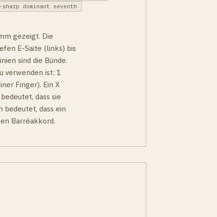
-sharp dominant seventh
amm gezeigt. Die
efen E-Saite (links) bis
nien sind die Bünde.
u verwenden ist: 1
iner Finger). Ein X
 bedeutet, dass sie
n bedeutet, dass ein
nen Barréakkord.