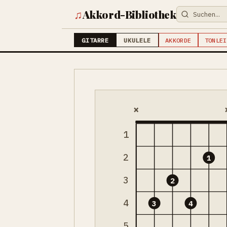
♫
Akkord-Bibliothek
GITARRE
UKULELE
AKKORDE
TONLEI
×
1
2
1
3
2
4
3
4
5