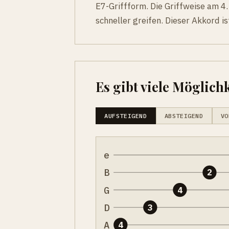
E7-Griffform. Die Griffweise am 4
schneller greifen. Dieser Akkord i
Es gibt viele Möglichk
AUFSTEIGEND
ABSTEIGEND
VO
e
B
2
G
4
D
3
A
4