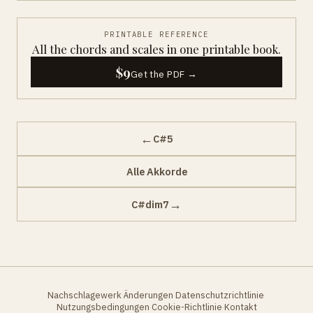
PRINTABLE REFERENCE
All the chords and scales in one printable book.
$9
Get the PDF →
←
C#5
Alle Akkorde
→
C#dim7
Nachschlagewerk
Änderungen
Datenschutzrichtlinie
·
·
·
Nutzungsbedingungen
Cookie-Richtlinie
Kontakt
·
·