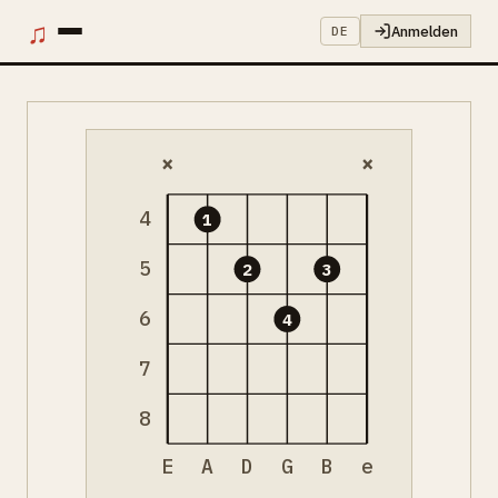
♫
Anmelden
DE
×
×
4
1
5
2
3
6
4
7
8
E
A
D
G
B
e