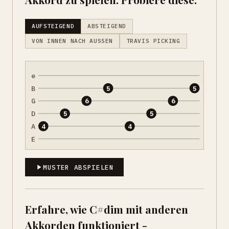
AUFSTEIGEND
ABSTEIGEND
VON INNEN NACH AUSSEN
TRAVIS PICKING
e
B
5
5
G
6
6
D
5
5
A
4
4
E
MUSTER ABSPIELEN
Erfahre, wie C#dim mit anderen
Akkorden funktioniert -