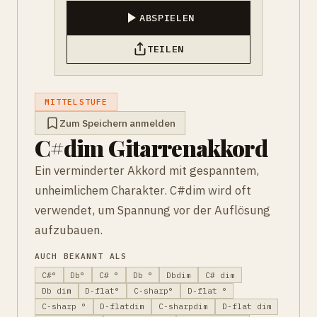
ABSPIELEN
TEILEN
MITTELSTUFE
Zum Speichern anmelden
C#dim Gitarrenakkord
Ein verminderter Akkord mit gespanntem,
unheimlichem Charakter. C#dim wird oft
verwendet, um Spannung vor der Auflösung
aufzubauen.
AUCH BEKANNT ALS
C#°
Db°
C# °
Db °
Dbdim
C# dim
Db dim
D-flat°
C-sharp°
D-flat °
C-sharp °
D-flatdim
C-sharpdim
D-flat dim