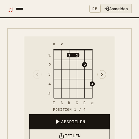
♫
Anmelden
DE
×
×
1
1
1
2
2
3
4
4
5
E
A
D
G
B
e
POSITION 1 / 4
ABSPIELEN
TEILEN