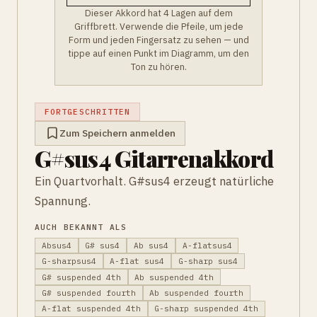
Dieser Akkord hat 4 Lagen auf dem
Griffbrett. Verwende die Pfeile, um jede
Form und jeden Fingersatz zu sehen — und
tippe auf einen Punkt im Diagramm, um den
Ton zu hören.
FORTGESCHRITTEN
Zum Speichern anmelden
G#sus4 Gitarrenakkord
Ein Quartvorhalt. G#sus4 erzeugt natürliche
Spannung.
AUCH BEKANNT ALS
Absus4
G# sus4
Ab sus4
A-flatsus4
G-sharpsus4
A-flat sus4
G-sharp sus4
G# suspended 4th
Ab suspended 4th
G# suspended fourth
Ab suspended fourth
A-flat suspended 4th
G-sharp suspended 4th