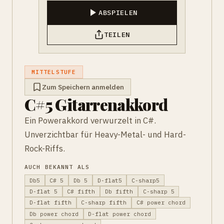
ABSPIELEN
TEILEN
MITTELSTUFE
Zum Speichern anmelden
C#5 Gitarrenakkord
Ein Powerakkord verwurzelt in C#.
Unverzichtbar für Heavy-Metal- und Hard-
Rock-Riffs.
AUCH BEKANNT ALS
Db5
C# 5
Db 5
D-flat5
C-sharp5
D-flat 5
C# fifth
Db fifth
C-sharp 5
D-flat fifth
C-sharp fifth
C# power chord
Db power chord
D-flat power chord