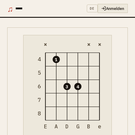
♫
Anmelden
DE
×
×
×
4
1
5
6
3
4
7
8
E
A
D
G
B
e