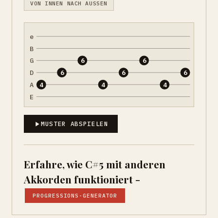
VON INNEN NACH AUSSEN
e
B
G
6
6
D
6
6
6
A
4
4
4
E
MUSTER ABSPIELEN
Erfahre, wie C#5 mit anderen
Akkorden funktioniert -
PROGRESSIONS-GENERATOR