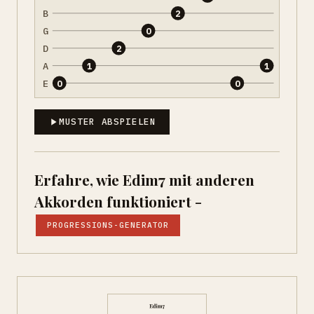
B
2
G
0
D
2
A
1
1
E
0
0
MUSTER ABSPIELEN
Erfahre, wie Edim7 mit anderen
Akkorden funktioniert -
PROGRESSIONS-GENERATOR