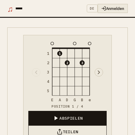
♫
Anmelden
DE
1
1
2
2
3
3
4
5
E
A
D
G
B
e
POSITION 1 / 4
ABSPIELEN
TEILEN