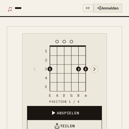
♫
Anmelden
DE
1
2
3
1
2
3
4
5
E
A
D
G
B
e
POSITION 1 / 4
ABSPIELEN
TEILEN