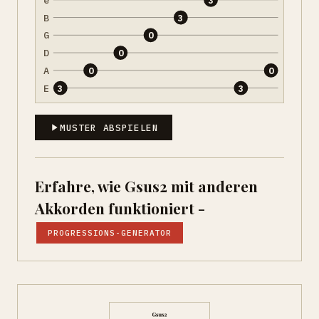
B
3
G
0
D
0
A
0
0
E
3
3
MUSTER ABSPIELEN
Erfahre, wie Gsus2 mit anderen
Akkorden funktioniert -
PROGRESSIONS-GENERATOR