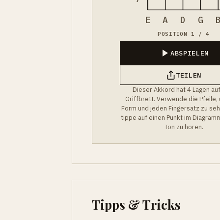
E
A
D
G
POSITION 1 / 4
ABSPIELEN
TEILEN
Dieser Akkord hat 4 Lagen au
Griffbrett. Verwende die Pfeile,
Form und jeden Fingersatz zu se
tippe auf einen Punkt im Diagram
Ton zu hören.
Tipps & Tricks