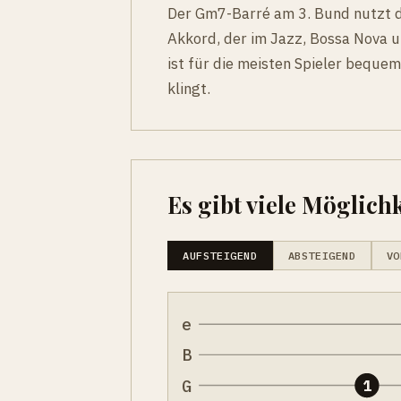
Der Gm7-Barré am 3. Bund nutzt di
Akkord, der im Jazz, Bossa Nova u
ist für die meisten Spieler bequem
klingt.
Es gibt viele Möglichk
AUFSTEIGEND
ABSTEIGEND
VO
e
B
G
1