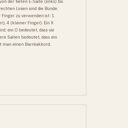
on der tiefen E-Saite (links) bis
echten Linien sind die Bünde.
 Finger zu verwenden ist: 1
r), 4 (kleiner Finger). Ein X
ird; ein O bedeutet, dass sie
ere Saiten bedeutet, dass ein
nt man einen Barréakkord.