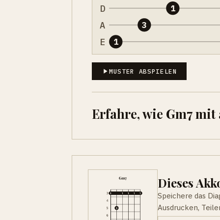
D
1
A
3
E
1
MUSTER ABSPIELEN
Erfahre, wie Gm7 mit
Dieses Ak
Speichere das Di
Ausdrucken, Teile