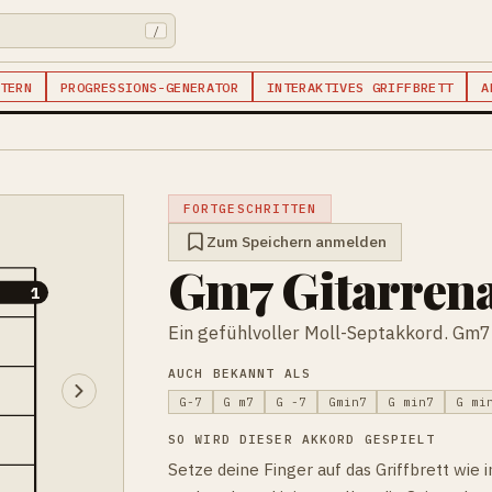
/
TERN
PROGRESSIONS-GENERATOR
INTERAKTIVES GRIFFBRETT
A
FORTGESCHRITTEN
Zum Speichern anmelden
Gm7 Gitarren
1
1
Ein gefühlvoller Moll-Septakkord. Gm7 
AUCH BEKANNT ALS
G-7
G m7
G -7
Gmin7
G min7
G mi
SO WIRD DIESER AKKORD GESPIELT
Setze deine Finger auf das Griffbrett wie