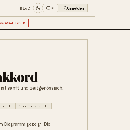
Blog
Anmelden
DE
KKORD-FINDER
akkord
ist sanft und zeitgenössisch.
nor 7th
G minor seventh
 im Diagramm gezeigt. Die