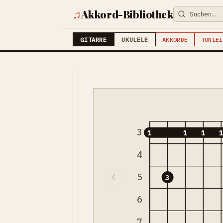
♫
Akkord-Bibliothek
GITARRE
UKULELE
AKKORDE
TONLEI
3
1
1
1
4
5
3
6
7