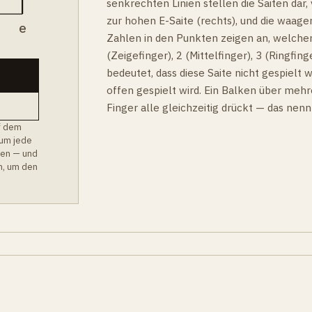
senkrechten Linien stellen die Saiten dar, v
zur hohen E-Saite (rechts), und die waager
B
e
Zahlen in den Punkten zeigen an, welcher
(Zeigefinger), 2 (Mittelfinger), 3 (Ringfinge
bedeutet, dass diese Saite nicht gespielt w
offen gespielt wird. Ein Balken über mehr
Finger alle gleichzeitig drückt — das nen
f dem
 um jede
hen — und
m, um den