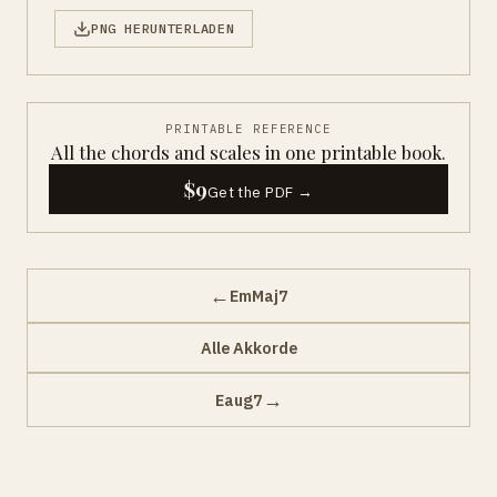
PNG HERUNTERLADEN
PRINTABLE REFERENCE
All the chords and scales in one printable book.
$9
Get the PDF →
←
EmMaj7
Alle Akkorde
→
Eaug7