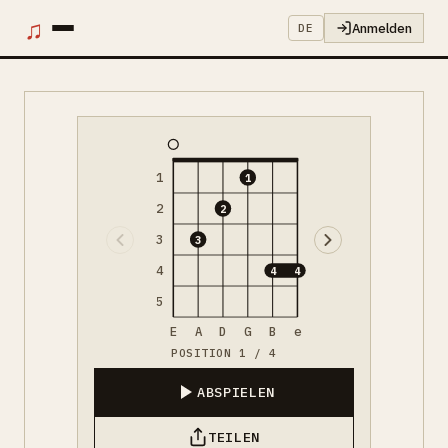
♫
Anmelden
DE
1
1
2
2
3
3
4
4
4
5
E
A
D
G
B
e
POSITION 1 / 4
ABSPIELEN
TEILEN