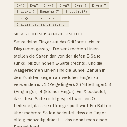
E+M7
E+Δ7
E +M7
E +Δ7
E+maj7
E +maj7
E augMaj7
Eaug(maj7)
E aug(maj7)
E augmented major 7th
E augmented major seventh
SO WIRD DIESER AKKORD GESPIELT
Setze deine Finger auf das Griffbrett wie im
Diagramm gezeigt. Die senkrechten Linien
stellen die Saiten dar, von der tiefen E-Saite
(links) bis zur hohen E-Saite (rechts), und die
waagerechten Linien sind die Bünde. Zahlen in
den Punkten zeigen an, welcher Finger zu
verwenden ist: 1 (Zeigefinger), 2 (Mittelfinger), 3
(Ringfinger), 4 (kleiner Finger). Ein X bedeutet,
dass diese Saite nicht gespielt wird; ein O
bedeutet, dass sie offen gespielt wird. Ein Balken
über mehrere Saiten bedeutet, dass ein Finger
alle gleichzeitig drückt — das nennt man einen
Barréakkord.