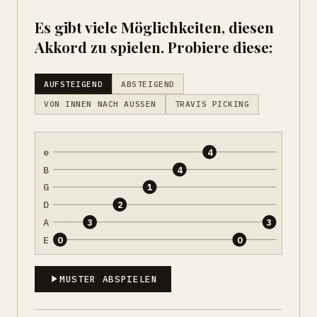
Es gibt viele Möglichkeiten, diesen
Akkord zu spielen. Probiere diese:
AUFSTEIGEND
ABSTEIGEND
VON INNEN NACH AUSSEN
TRAVIS PICKING
e
4
B
4
G
1
D
2
A
3
3
E
0
0
MUSTER ABSPIELEN