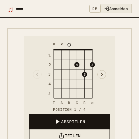
♫
Anmelden
DE
×
×
1
2
1
2
3
3
4
5
E
A
D
G
B
e
POSITION 1 / 4
ABSPIELEN
TEILEN