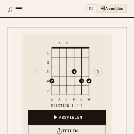
♫
Anmelden
DE
×
×
1
2
3
1
4
2
3
4
5
E
A
D
G
B
e
POSITION 1 / 4
ABSPIELEN
TEILEN