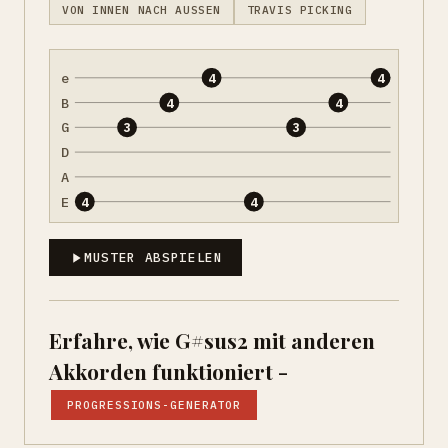
VON INNEN NACH AUSSEN
TRAVIS PICKING
e
4
4
B
4
4
G
3
3
D
A
E
4
4
MUSTER ABSPIELEN
Erfahre, wie G#sus2 mit anderen
Akkorden funktioniert -
PROGRESSIONS-GENERATOR