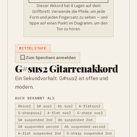
Dieser Akkord hat 4 Lagen auf dem
Griffbrett. Verwende die Pfeile, um jede
Form und jeden Fingersatz zu sehen — und
tippe auf einen Punkt im Diagramm, um den
Ton zu hören.
MITTELSTUFE
Zum Speichern anmelden
G#sus2 Gitarrenakkord
Ein Sekundvorhalt. G#sus2 ist offen und
modern.
AUCH BEKANNT ALS
Absus2
G# sus2
Ab sus2
A-flatsus2
G-sharpsus2
A-flat sus2
G-sharp sus2
G# suspended 2nd
Ab suspended 2nd
G# suspended second
Ab suspended second
A-flat suspended 2nd
G-sharp suspended 2nd