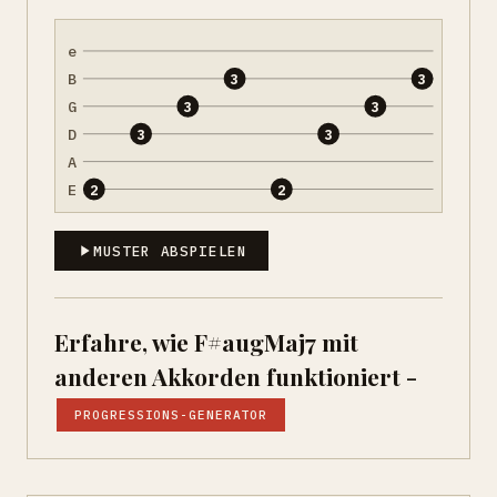
e
B
3
3
G
3
3
D
3
3
A
E
2
2
MUSTER ABSPIELEN
Erfahre, wie F#augMaj7 mit
anderen Akkorden funktioniert -
PROGRESSIONS-GENERATOR