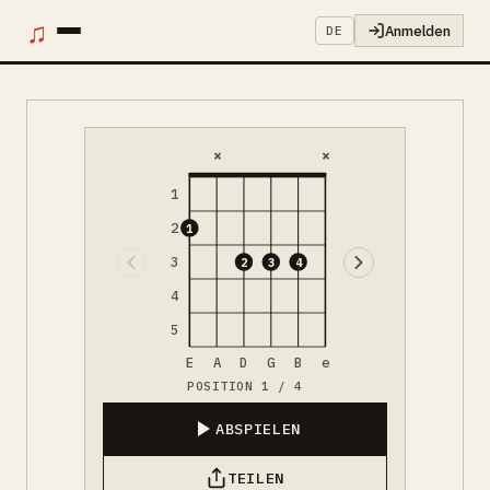
♫
Anmelden
DE
×
×
1
2
1
3
2
3
4
4
5
E
A
D
G
B
e
POSITION 1 / 4
ABSPIELEN
TEILEN