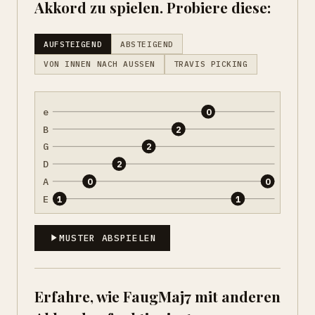
Akkord zu spielen. Probiere diese:
AUFSTEIGEND
ABSTEIGEND
VON INNEN NACH AUSSEN
TRAVIS PICKING
e
0
B
2
G
2
D
2
A
0
0
E
1
1
MUSTER ABSPIELEN
Erfahre, wie FaugMaj7 mit anderen