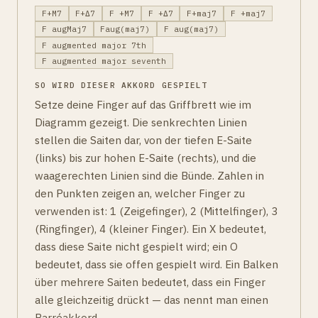
F+M7
F+Δ7
F +M7
F +Δ7
F+maj7
F +maj7
F augMaj7
Faug(maj7)
F aug(maj7)
F augmented major 7th
F augmented major seventh
SO WIRD DIESER AKKORD GESPIELT
Setze deine Finger auf das Griffbrett wie im
Diagramm gezeigt. Die senkrechten Linien
stellen die Saiten dar, von der tiefen E-Saite
(links) bis zur hohen E-Saite (rechts), und die
waagerechten Linien sind die Bünde. Zahlen in
den Punkten zeigen an, welcher Finger zu
verwenden ist: 1 (Zeigefinger), 2 (Mittelfinger), 3
(Ringfinger), 4 (kleiner Finger). Ein X bedeutet,
dass diese Saite nicht gespielt wird; ein O
bedeutet, dass sie offen gespielt wird. Ein Balken
über mehrere Saiten bedeutet, dass ein Finger
alle gleichzeitig drückt — das nennt man einen
Barréakkord.