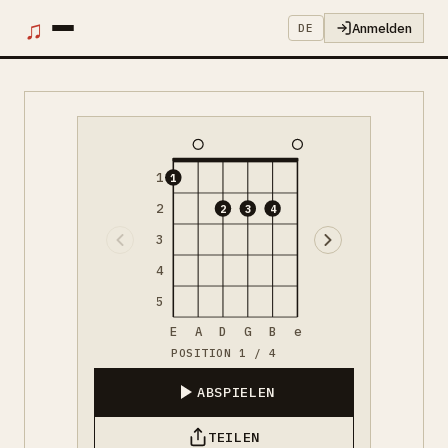
♫
Anmelden
DE
1
1
2
2
3
4
3
4
5
E
A
D
G
B
e
POSITION 1 / 4
ABSPIELEN
TEILEN