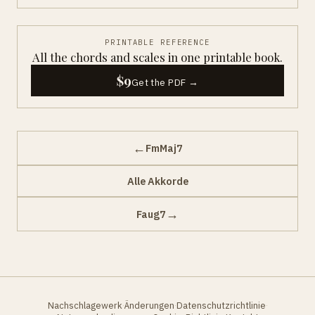
PRINTABLE REFERENCE
All the chords and scales in one printable book.
$9
Get the PDF →
←
FmMaj7
Alle Akkorde
→
Faug7
Nachschlagewerk
Änderungen
Datenschutzrichtlinie
·
·
·