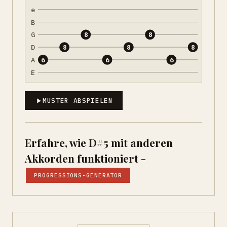
e
B
G
8
8
D
8
8
8
A
6
6
6
E
MUSTER ABSPIELEN
Erfahre, wie D#5 mit anderen
Akkorden funktioniert -
PROGRESSIONS-GENERATOR