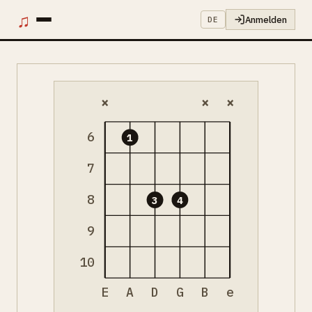
♫
Anmelden
DE
×
×
×
6
1
7
8
3
4
9
10
E
A
D
G
B
e