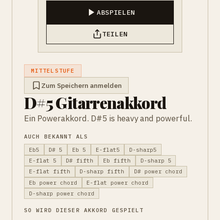
ABSPIELEN
TEILEN
MITTELSTUFE
Zum Speichern anmelden
D#5 Gitarrenakkord
Ein Powerakkord. D#5 is heavy and powerful.
AUCH BEKANNT ALS
Eb5
D# 5
Eb 5
E-flat5
D-sharp5
E-flat 5
D# fifth
Eb fifth
D-sharp 5
E-flat fifth
D-sharp fifth
D# power chord
Eb power chord
E-flat power chord
D-sharp power chord
SO WIRD DIESER AKKORD GESPIELT