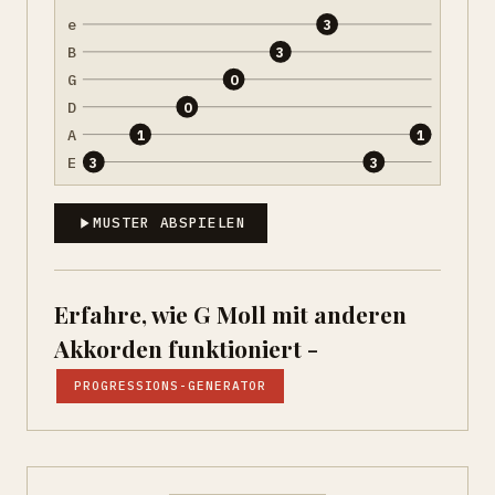
e
3
B
3
G
0
D
0
A
1
1
E
3
3
MUSTER ABSPIELEN
Erfahre, wie G Moll mit anderen
Akkorden funktioniert -
PROGRESSIONS-GENERATOR