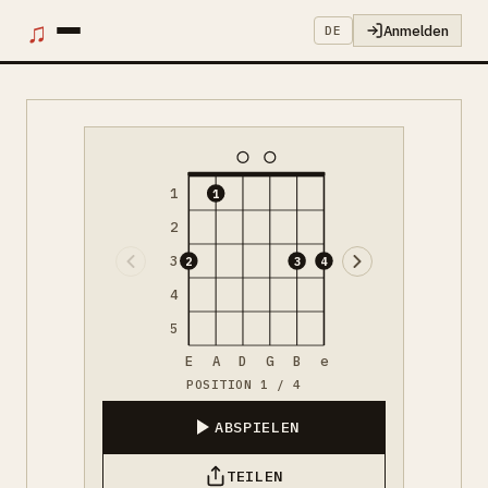
♫
Anmelden
DE
1
1
2
3
2
3
4
4
5
E
A
D
G
B
e
POSITION 1 / 4
ABSPIELEN
TEILEN