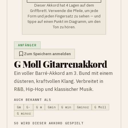
Dieser Akkord hat 4 Lagen auf dem
Griffbrett. Verwende die Pfeile, um jede
Form und jeden Fingersatz zu sehen — und
tippe auf einen Punkt im Diagramm, um den
Ton zu hören.
ANFÄNGER
Zum Speichern anmelden
G Moll Gitarrenakkord
Ein voller Barré-Akkord am 3. Bund mit einem
düsteren, kraftvollen Klang. Verbreitet in
R&B, Hip-Hop und klassischer Musik.
AUCH BEKANNT ALS
Gm
G-
G m
Gmin
G min
Gminor
G Moll
G minor
SO WIRD DIESER AKKORD GESPIELT