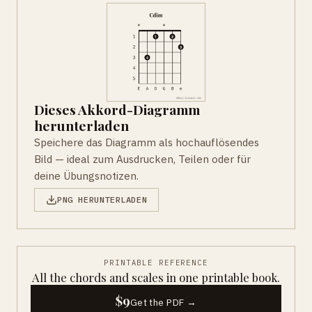
Dieses Akkord-Diagramm
herunterladen
Speichere das Diagramm als hochauflösendes
Bild — ideal zum Ausdrucken, Teilen oder für
deine Übungsnotizen.
PNG HERUNTERLADEN
PRINTABLE REFERENCE
All the chords and scales in one printable book.
$9
Get the PDF →