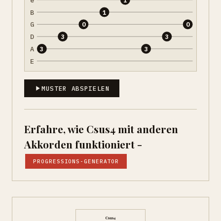
B
1
G
0
0
D
3
3
A
3
3
E
MUSTER ABSPIELEN
Erfahre, wie Csus4 mit anderen
Akkorden funktioniert -
PROGRESSIONS-GENERATOR