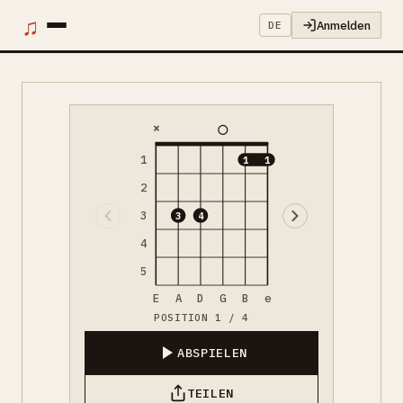
♫
Anmelden
DE
×
1
1
1
2
3
3
4
4
5
E
A
D
G
B
e
POSITION 1 / 4
ABSPIELEN
TEILEN