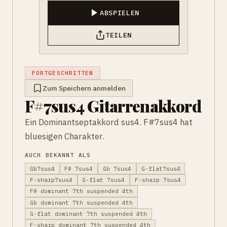
ABSPIELEN
TEILEN
FORTGESCHRITTEN
Zum Speichern anmelden
F#7sus4 Gitarrenakkord
Ein Dominantseptakkord sus4. F#7sus4 hat
bluesigen Charakter.
AUCH BEKANNT ALS
Gb7sus4
F# 7sus4
Gb 7sus4
G-flat7sus4
F-sharp7sus4
G-flat 7sus4
F-sharp 7sus4
F# dominant 7th suspended 4th
Gb dominant 7th suspended 4th
G-flat dominant 7th suspended 4th
F-sharp dominant 7th suspended 4th