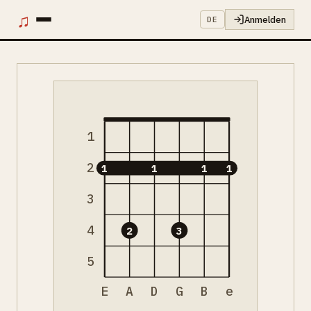
♫
Anmelden
DE
1
2
1
1
1
1
3
4
2
3
5
E
A
D
G
B
e