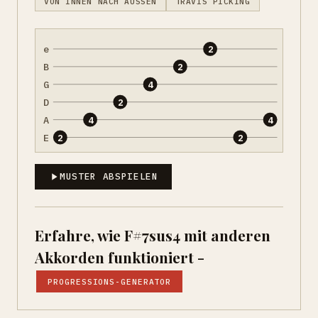
VON INNEN NACH AUSSEN
TRAVIS PICKING
e
2
B
2
G
4
D
2
A
4
4
E
2
2
MUSTER ABSPIELEN
Erfahre, wie F#7sus4 mit anderen
Akkorden funktioniert -
PROGRESSIONS-GENERATOR