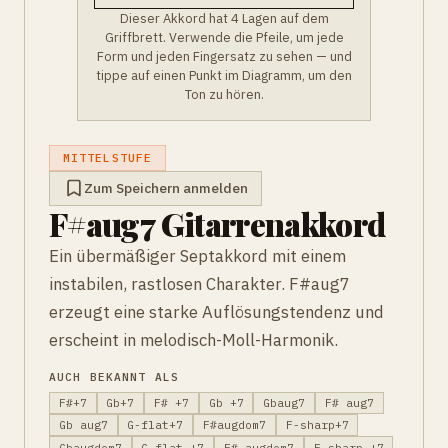
Dieser Akkord hat 4 Lagen auf dem
Griffbrett. Verwende die Pfeile, um jede
Form und jeden Fingersatz zu sehen — und
tippe auf einen Punkt im Diagramm, um den
Ton zu hören.
MITTELSTUFE
Zum Speichern anmelden
F#aug7 Gitarrenakkord
Ein übermäßiger Septakkord mit einem
instabilen, rastlosen Charakter. F#aug7
erzeugt eine starke Auflösungstendenz und
erscheint in melodisch-Moll-Harmonik.
AUCH BEKANNT ALS
F#+7
Gb+7
F# +7
Gb +7
Gbaug7
F# aug7
Gb aug7
G-flat+7
F#augdom7
F-sharp+7
Gbaugdom7
G-flat +7
F# augdom7
F-sharp +7