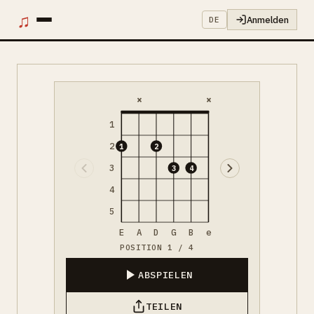
♫
Anmelden
DE
×
×
1
2
1
2
3
3
4
4
5
E
A
D
G
B
e
POSITION 1 / 4
ABSPIELEN
TEILEN