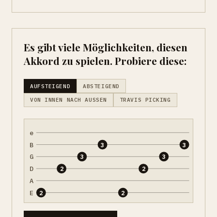
Es gibt viele Möglichkeiten, diesen
Akkord zu spielen. Probiere diese:
AUFSTEIGEND
ABSTEIGEND
VON INNEN NACH AUSSEN
TRAVIS PICKING
e
B
3
3
G
3
3
D
2
2
A
E
2
2