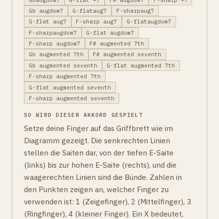
Gb augdom7
G-flataug7
F-sharpaug7
G-flat aug7
F-sharp aug7
G-flataugdom7
F-sharpaugdom7
G-flat augdom7
F-sharp augdom7
F# augmented 7th
Gb augmented 7th
F# augmented seventh
Gb augmented seventh
G-flat augmented 7th
F-sharp augmented 7th
G-flat augmented seventh
F-sharp augmented seventh
SO WIRD DIESER AKKORD GESPIELT
Setze deine Finger auf das Griffbrett wie im
Diagramm gezeigt. Die senkrechten Linien
stellen die Saiten dar, von der tiefen E-Saite
(links) bis zur hohen E-Saite (rechts), und die
waagerechten Linien sind die Bünde. Zahlen in
den Punkten zeigen an, welcher Finger zu
verwenden ist: 1 (Zeigefinger), 2 (Mittelfinger), 3
(Ringfinger), 4 (kleiner Finger). Ein X bedeutet,