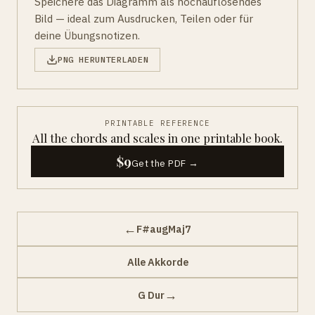
Speichere das Diagramm als hochauflösendes
Bild — ideal zum Ausdrucken, Teilen oder für
deine Übungsnotizen.
PNG HERUNTERLADEN
PRINTABLE REFERENCE
All the chords and scales in one printable book.
$9
Get the PDF →
←
F#augMaj7
Alle Akkorde
→
G Dur