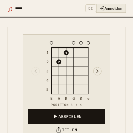
♫
Anmelden
DE
1
1
2
2
3
4
5
E
A
D
G
B
e
POSITION 1 / 4
ABSPIELEN
TEILEN