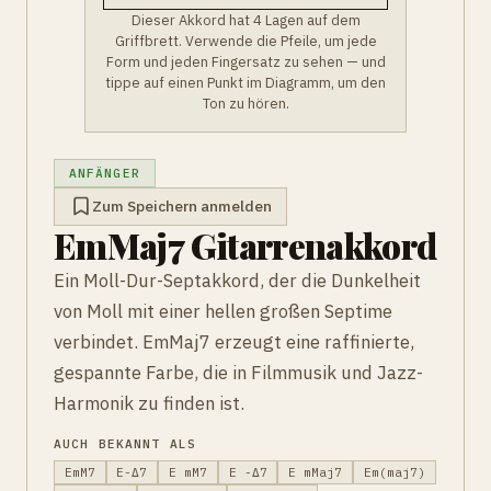
Dieser Akkord hat 4 Lagen auf dem
Griffbrett. Verwende die Pfeile, um jede
Form und jeden Fingersatz zu sehen — und
tippe auf einen Punkt im Diagramm, um den
Ton zu hören.
ANFÄNGER
Zum Speichern anmelden
EmMaj7 Gitarrenakkord
Ein Moll-Dur-Septakkord, der die Dunkelheit
von Moll mit einer hellen großen Septime
verbindet. EmMaj7 erzeugt eine raffinierte,
gespannte Farbe, die in Filmmusik und Jazz-
Harmonik zu finden ist.
AUCH BEKANNT ALS
EmM7
E-Δ7
E mM7
E -Δ7
E mMaj7
Em(maj7)