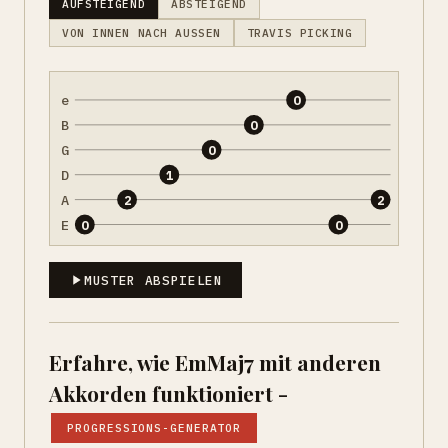
AUFSTEIGEND
ABSTEIGEND
VON INNEN NACH AUSSEN
TRAVIS PICKING
e
0
B
0
G
0
D
1
A
2
2
E
0
0
MUSTER ABSPIELEN
Erfahre, wie EmMaj7 mit anderen
Akkorden funktioniert -
PROGRESSIONS-GENERATOR