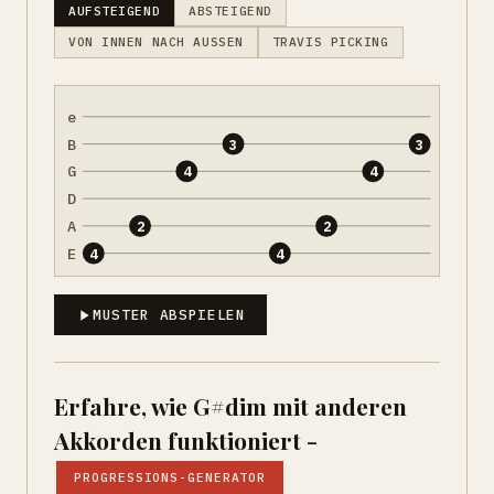
AUFSTEIGEND
ABSTEIGEND
VON INNEN NACH AUSSEN
TRAVIS PICKING
e
B
3
3
G
4
4
D
A
2
2
E
4
4
MUSTER ABSPIELEN
Erfahre, wie G#dim mit anderen
Akkorden funktioniert -
PROGRESSIONS-GENERATOR