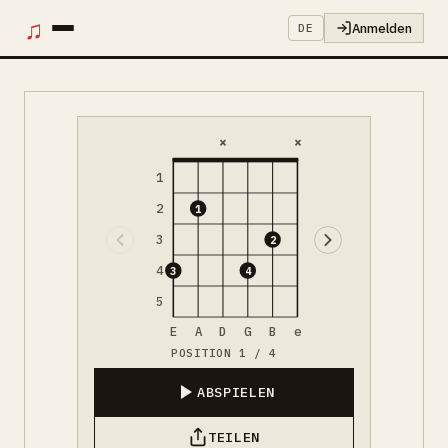
♫
Anmelden
DE
×
×
1
2
1
3
2
4
3
4
5
E
A
D
G
B
e
POSITION 1 / 4
ABSPIELEN
TEILEN