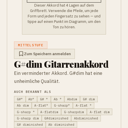
Dieser Akkord hat 4 Lagen auf dem
Griffbrett. Verwende die Pfeile, um jede
Form und jeden Fingersatz zu sehen — und
tippe auf einen Punkt im Diagramm, um den
Ton zu hören.
MITTELSTUFE
Zum Speichern anmelden
G#dim Gitarrenakkord
Ein verminderter Akkord. G#dim hat eine
unheimliche Qualität.
AUCH BEKANNT ALS
G#°
Ab°
G# °
Ab °
Abdim
G# dim
Ab dim
A-flat°
G-sharp°
A-flat °
G-sharp °
A-flatdim
G-sharpdim
A-flat dim
G-sharp dim
G#diminished
Abdiminished
G# diminished
Ab diminished