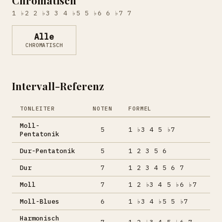
1 ♭2 2 ♭3 3 4 ♭5 5 ♭6 6 ♭7 7
Alle
CHROMATISCH
Intervall-Referenz
TONLEITER
NOTEN
FORMEL
Moll-
5
1 ♭3 4 5 ♭7
Pentatonik
Dur-Pentatonik
5
1 2 3 5 6
Dur
7
1 2 3 4 5 6 7
Moll
7
1 2 ♭3 4 5 ♭6 ♭7
Moll-Blues
6
1 ♭3 4 ♭5 5 ♭7
Harmonisch