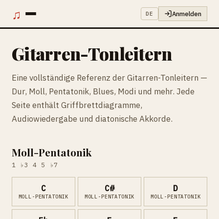
♫
Anmelden
DE
Gitarren-Tonleitern
Eine vollständige Referenz der Gitarren-Tonleitern —
Dur, Moll, Pentatonik, Blues, Modi und mehr. Jede
Seite enthält Griffbrettdiagramme,
Audiowiedergabe und diatonische Akkorde.
Moll-Pentatonik
1 ♭3 4 5 ♭7
C
C#
D
MOLL-PENTATONIK
MOLL-PENTATONIK
MOLL-PENTATONIK