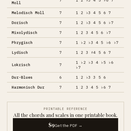
7
1 2 ♭3 4 5 ♭6 7
Moll
Melodisch Moll
7
1 2 ♭3 4 5 6 7
Dorisch
7
1 2 ♭3 4 5 6 ♭7
Mixolydisch
7
1 2 3 4 5 6 ♭7
Phrygisch
7
1 ♭2 ♭3 4 5 ♭6 ♭7
Lydisch
7
1 2 3 ♯4 5 6 7
1 ♭2 ♭3 4 ♭5 ♭6
Lokrisch
7
♭7
Dur-Blues
6
1 2 ♭3 3 5 6
Harmonisch Dur
7
1 2 3 4 5 ♭6 7
PRINTABLE REFERENCE
All the chords and scales in one printable book.
$9
Get the PDF →