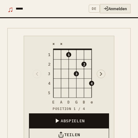
♫
Anmelden
DE
×
×
1
1
2
2
3
3
4
4
5
E
A
D
G
B
e
POSITION 1 / 4
ABSPIELEN
TEILEN