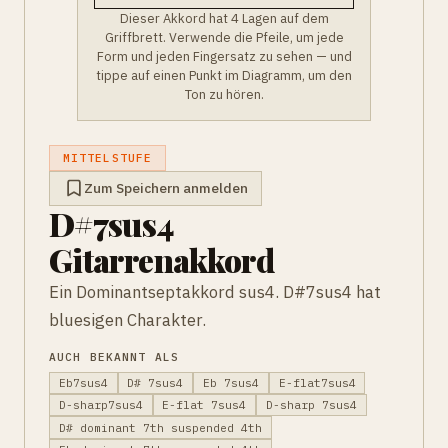
Dieser Akkord hat 4 Lagen auf dem
Griffbrett. Verwende die Pfeile, um jede
Form und jeden Fingersatz zu sehen — und
tippe auf einen Punkt im Diagramm, um den
Ton zu hören.
MITTELSTUFE
Zum Speichern anmelden
D#7sus4
Gitarrenakkord
Ein Dominantseptakkord sus4. D#7sus4 hat
bluesigen Charakter.
AUCH BEKANNT ALS
Eb7sus4
D# 7sus4
Eb 7sus4
E-flat7sus4
D-sharp7sus4
E-flat 7sus4
D-sharp 7sus4
D# dominant 7th suspended 4th