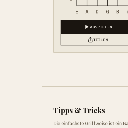
E
A
D
G
B
ABSPIELEN
TEILEN
Tipps & Tricks
Die einfachste Griffweise ist ein