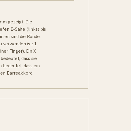
amm gezeigt. Die
efen E-Saite (links) bis
nien sind die Bünde.
u verwenden ist: 1
iner Finger). Ein X
 bedeutet, dass sie
n bedeutet, dass ein
nen Barréakkord.