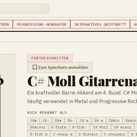
/
TERN
PROGRESSIONS-GENERATOR
INTERAKTIVES GRIFFBRETT
A
FORTGESCHRITTEN
Zum Speichern anmelden
C# Moll Gitarren
1
Ein kraftvoller Barré-Akkord am 4. Bund. C# Moll
häufig verwendet in Metal und Progressive Roc
AUCH BEKANNT ALS
C#m
C#-
Dbm
Db-
C# m
Db m
C#min
Dbmin
Dbminor
D-flatm
D-flat-
C# Moll
C# minor
D-flat m
C-sharp m
D-flatmin
C-sharpmin
D-