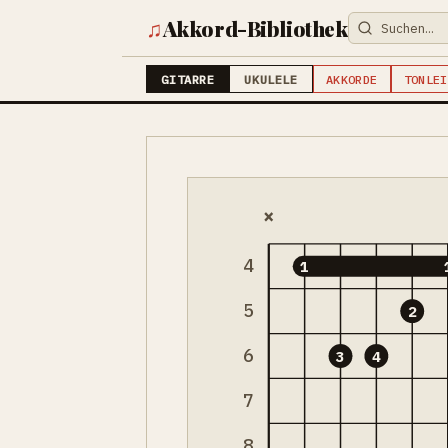
♫
Akkord-Bibliothek
GITARRE
UKULELE
AKKORDE
TONLEI
×
4
1
5
2
6
3
4
7
8