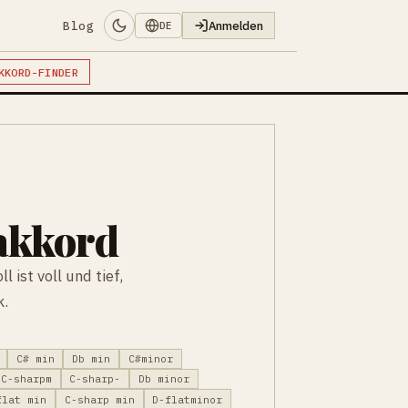
Blog
Anmelden
DE
KKORD-FINDER
akkord
 ist voll und tief,
k.
C# min
Db min
C#minor
C-sharpm
C-sharp-
Db minor
flat min
C-sharp min
D-flatminor