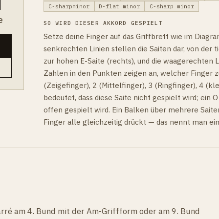
C-sharpminor
D-flat minor
C-sharp minor
e
SO WIRD DIESER AKKORD GESPIELT
Setze deine Finger auf das Griffbrett wie im Diagr
senkrechten Linien stellen die Saiten dar, von der ti
zur hohen E-Saite (rechts), und die waagerechten Li
Zahlen in den Punkten zeigen an, welcher Finger z
(Zeigefinger), 2 (Mittelfinger), 3 (Ringfinger), 4 (kle
bedeutet, dass diese Saite nicht gespielt wird; ein O
offen gespielt wird. Ein Balken über mehrere Saite
Finger alle gleichzeitig drückt — das nennt man ei
 Barré am 4. Bund mit der Am-Griffform oder am 9. Bund