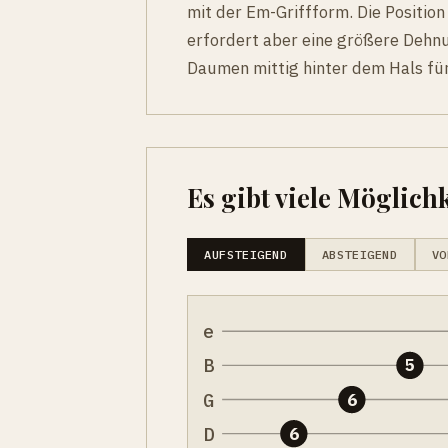
mit der Em-Griffform. Die Position
erfordert aber eine größere Dehnu
Daumen mittig hinter dem Hals fü
Es gibt viele Möglichk
AUFSTEIGEND
ABSTEIGEND
VO
e
B
5
G
6
D
6