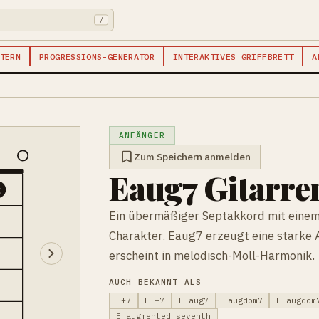
/
TERN
PROGRESSIONS-GENERATOR
INTERAKTIVES GRIFFBRETT
A
ANFÄNGER
Zum Speichern anmelden
Eaug7 Gitarr
2
Ein übermäßiger Septakkord mit einem 
Charakter. Eaug7 erzeugt eine starke
erscheint in melodisch-Moll-Harmonik.
AUCH BEKANNT ALS
E+7
E +7
E aug7
Eaugdom7
E augdom
E augmented seventh