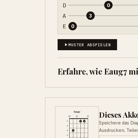
D
0
A
3
E
0
MUSTER ABSPIELEN
Erfahre, wie Eaug7 m
Dieses Ak
Speichere das Di
Ausdrucken, Teile