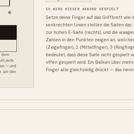
SO WIRD DIESER AKKORD GESPIELT
B
e
Setze deine Finger auf das Griffbrett wie
senkrechten Linien stellen die Saiten dar, v
zur hohen E-Saite (rechts), und die waager
Zahlen in den Punkten zeigen an, welcher
(Zeigefinger), 2 (Mittelfinger), 3 (Ringfinge
bedeutet, dass diese Saite nicht gespielt w
f dem
 um jede
offen gespielt wird. Ein Balken über mehr
hen — und
Finger alle gleichzeitig drückt — das nen
m, um den