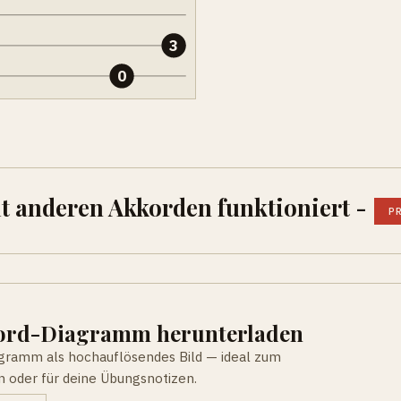
3
0
it anderen Akkorden funktioniert -
P
kord-Diagramm herunterladen
agramm als hochauflösendes Bild — ideal zum
n oder für deine Übungsnotizen.