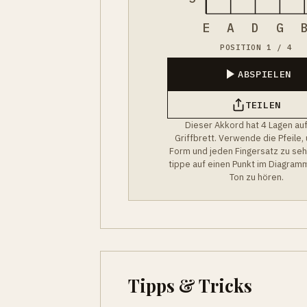
E
A
D
G
POSITION 1 / 4
ABSPIELEN
TEILEN
Dieser Akkord hat 4 Lagen au
Griffbrett. Verwende die Pfeile,
Form und jeden Fingersatz zu se
tippe auf einen Punkt im Diagram
Ton zu hören.
Tipps & Tricks