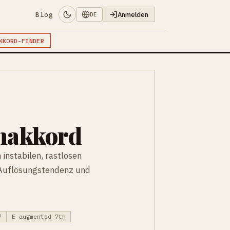
Blog
Anmelden
DE
KKORD-FINDER
enakkord
instabilen, rastlosen
 Auflösungstendenz und
7
E augmented 7th