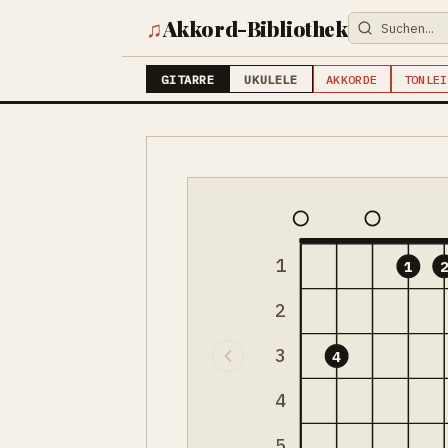
♫
Akkord-Bibliothek
GITARRE
UKULELE
AKKORDE
TONLEI
1
1
2
3
4
4
5