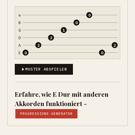
e
0
B
0
G
1
D
2
A
2
2
E
0
0
MUSTER ABSPIELEN
Erfahre, wie E Dur mit anderen
Akkorden funktioniert -
PROGRESSIONS-GENERATOR