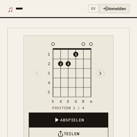
♫
Anmelden
DE
1
1
2
2
3
3
4
5
E
A
D
G
B
e
POSITION 1 / 4
ABSPIELEN
TEILEN