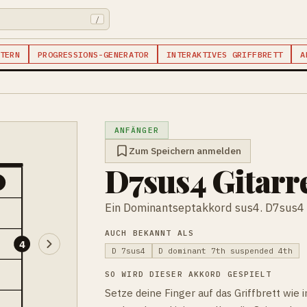
/
TERN
PROGRESSIONS-GENERATOR
INTERAKTIVES GRIFFBRETT
A
ANFÄNGER
Zum Speichern anmelden
D7sus4 Gitar
1
Ein Dominantseptakkord sus4. D7sus4 h
AUCH BEKANNT ALS
4
D 7sus4
D dominant 7th suspended 4th
SO WIRD DIESER AKKORD GESPIELT
Setze deine Finger auf das Griffbrett wie