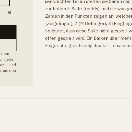
senkrechten Linien stellen die Saiten dar, v
zur hohen E-Saite (rechts), und die waager
B
e
Zahlen in den Punkten zeigen an, welcher
(Zeigefinger), 2 (Mittelfinger), 3 (Ringfinge
bedeutet, dass diese Saite nicht gespielt w
offen gespielt wird. Ein Balken über mehr
Finger alle gleichzeitig drückt — das nen
f dem
 um jede
hen — und
m, um den