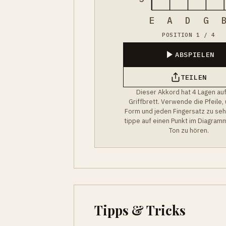
E
A
D
G
POSITION 1 / 4
ABSPIELEN
TEILEN
Dieser Akkord hat 4 Lagen au
Griffbrett. Verwende die Pfeile,
Form und jeden Fingersatz zu se
tippe auf einen Punkt im Diagram
Ton zu hören.
Tipps & Tricks