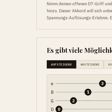
Nimm deinen offenen D7-Griff und 
hinzu. Dieser Akkord will sich un
Spannungs-Auflösungs-Erlebnis. Er
Es gibt viele Möglichk
AUFSTEIGEND
ABSTEIGEND
VO
e
3
B
1
G
2
D
0