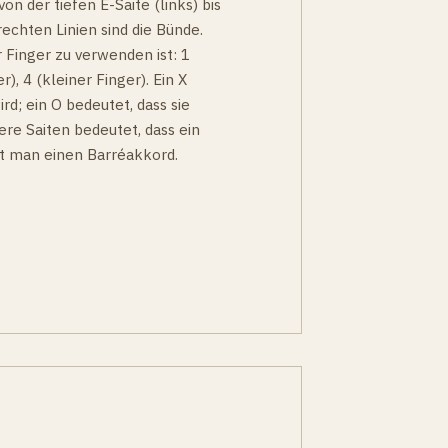
on der tiefen E-Saite (links) bis
echten Linien sind die Bünde.
 Finger zu verwenden ist: 1
r), 4 (kleiner Finger). Ein X
ird; ein O bedeutet, dass sie
ere Saiten bedeutet, dass ein
nt man einen Barréakkord.