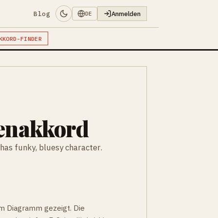
Blog
Anmelden
DE
KKORD-FINDER
renakkord
as funky, bluesy character.
 im Diagramm gezeigt. Die