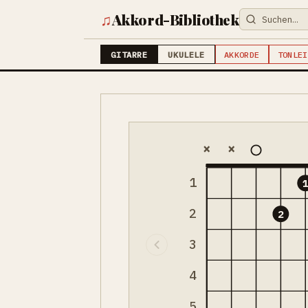
♫
Akkord-Bibliothek
GITARRE
UKULELE
AKKORDE
TONLEI
×
×
1
2
2
3
4
5