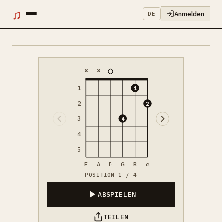
♫
Anmelden
DE
×
×
1
1
2
2
3
4
4
5
E
A
D
G
B
e
POSITION 1 / 4
ABSPIELEN
TEILEN