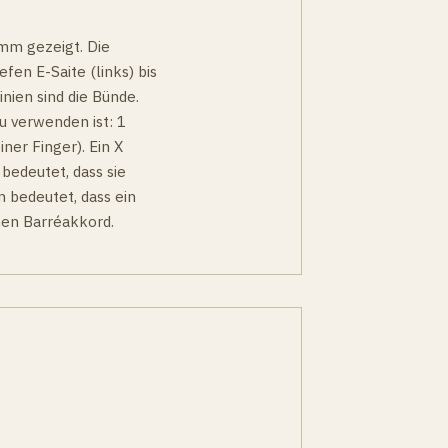
amm gezeigt. Die
efen E-Saite (links) bis
nien sind die Bünde.
u verwenden ist: 1
iner Finger). Ein X
 bedeutet, dass sie
n bedeutet, dass ein
nen Barréakkord.