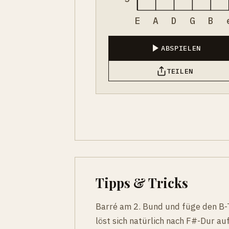
E
A
D
G
B
ABSPIELEN
TEILEN
Tipps & Tricks
Barré am 2. Bund und füge den B-T
löst sich natürlich nach F#-Dur a