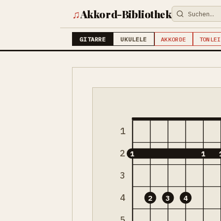
♫
Akkord-Bibliothek
GITARRE
UKULELE
AKKORDE
TONLEI
1
2
1
1
3
4
2
3
4
5