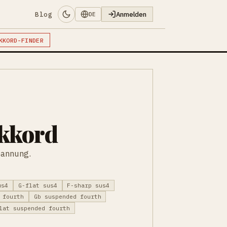
Blog
Anmelden
DE
KKORD-FINDER
akkord
pannung.
us4
G-flat sus4
F-sharp sus4
 fourth
Gb suspended fourth
lat suspended fourth