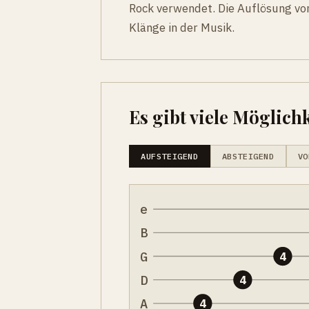
Rock verwendet. Die Auflösung von 
Klänge in der Musik.
Es gibt viele Möglichk
AUFSTEIGEND
ABSTEIGEND
VO
e
B
G
4
D
4
A
4