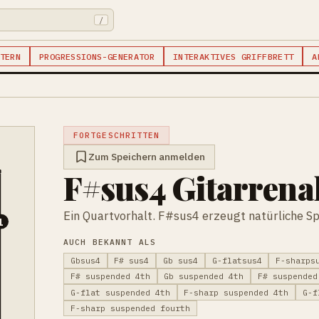
/
TERN
PROGRESSIONS-GENERATOR
INTERAKTIVES GRIFFBRETT
A
FORTGESCHRITTEN
Zum Speichern anmelden
F#sus4 Gitarren
Ein Quartvorhalt. F#sus4 erzeugt natürliche S
1
AUCH BEKANNT ALS
Gbsus4
F# sus4
Gb sus4
G-flatsus4
F-sharps
F# suspended 4th
Gb suspended 4th
F# suspended
G-flat suspended 4th
F-sharp suspended 4th
G-f
F-sharp suspended fourth