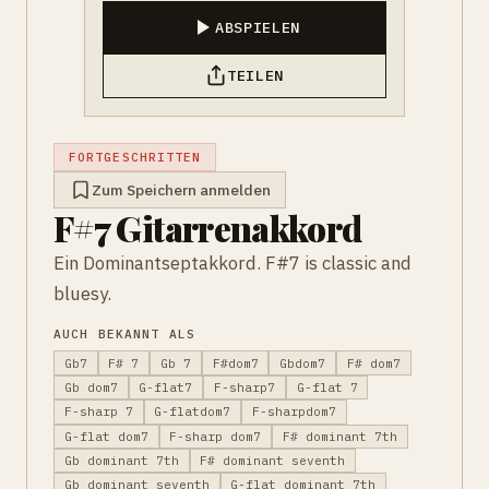
ABSPIELEN
TEILEN
FORTGESCHRITTEN
Zum Speichern anmelden
F#7 Gitarrenakkord
Ein Dominantseptakkord. F#7 is classic and
bluesy.
AUCH BEKANNT ALS
Gb7
F# 7
Gb 7
F#dom7
Gbdom7
F# dom7
Gb dom7
G-flat7
F-sharp7
G-flat 7
F-sharp 7
G-flatdom7
F-sharpdom7
G-flat dom7
F-sharp dom7
F# dominant 7th
Gb dominant 7th
F# dominant seventh
Gb dominant seventh
G-flat dominant 7th