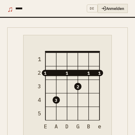
♫
Anmelden
DE
1
2
1
1
1
1
3
2
4
3
5
E
A
D
G
B
e