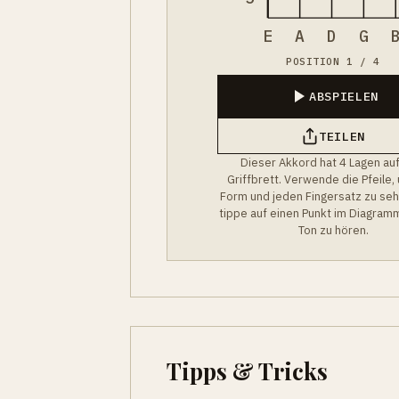
E
A
D
G
POSITION 1 / 4
ABSPIELEN
TEILEN
Dieser Akkord hat 4 Lagen au
Griffbrett. Verwende die Pfeile,
Form und jeden Fingersatz zu se
tippe auf einen Punkt im Diagram
Ton zu hören.
Tipps & Tricks