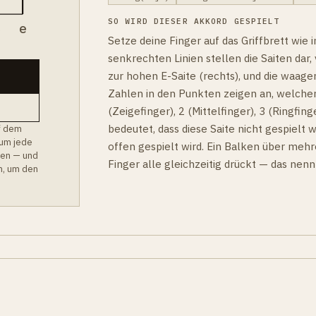
SO WIRD DIESER AKKORD GESPIELT
B
e
Setze deine Finger auf das Griffbrett wie
senkrechten Linien stellen die Saiten dar, v
zur hohen E-Saite (rechts), und die waager
Zahlen in den Punkten zeigen an, welcher
(Zeigefinger), 2 (Mittelfinger), 3 (Ringfinge
bedeutet, dass diese Saite nicht gespielt w
f dem
 um jede
offen gespielt wird. Ein Balken über mehr
hen — und
Finger alle gleichzeitig drückt — das nen
m, um den