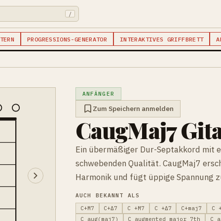
/
TERN
PROGRESSIONS-GENERATOR
INTERAKTIVES GRIFFBRETT
A
ANFÄNGER
Zum Speichern anmelden
CaugMaj7 Git
Ein übermäßiger Dur-Septakkord mit e
schwebenden Qualität. CaugMaj7 ersch
Harmonik und fügt üppige Spannung zu
AUCH BEKANNT ALS
C+M7
C+Δ7
C +M7
C +Δ7
C+maj7
C 
C aug(maj7)
C augmented major 7th
C a