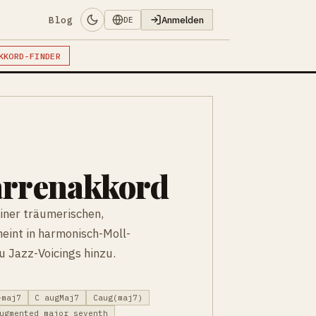
Blog
Anmelden
DE
KKORD-FINDER
arrenakkord
iner träumerischen,
eint in harmonisch-Moll-
 Jazz-Voicings hinzu.
+maj7
C augMaj7
Caug(maj7)
ugmented major seventh