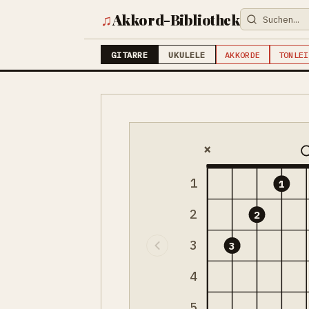
♫
Akkord-Bibliothek
GITARRE
UKULELE
AKKORDE
TONLEI
×
1
1
2
2
3
3
4
5