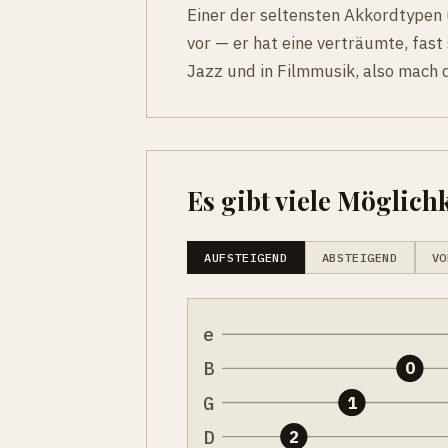
Einer der seltensten Akkordtypen ü
vor — er hat eine verträumte, fast
Jazz und in Filmmusik, also mach d
Es gibt viele Möglichk
AUFSTEIGEND
ABSTEIGEND
VO
e
B
0
G
1
D
2