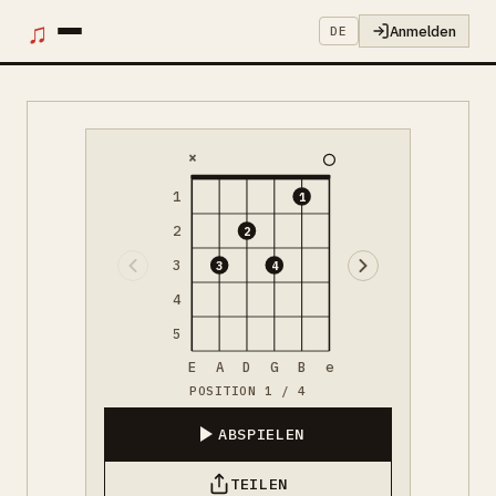
♫
Anmelden
DE
×
1
1
2
2
3
3
4
4
5
E
A
D
G
B
e
POSITION 1 / 4
ABSPIELEN
TEILEN