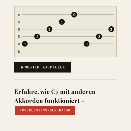
e
0
B
1
G
3
3
D
2
2
A
3
3
E
MUSTER ABSPIELEN
Erfahre, wie C7 mit anderen
Akkorden funktioniert -
PROGRESSIONS-GENERATOR