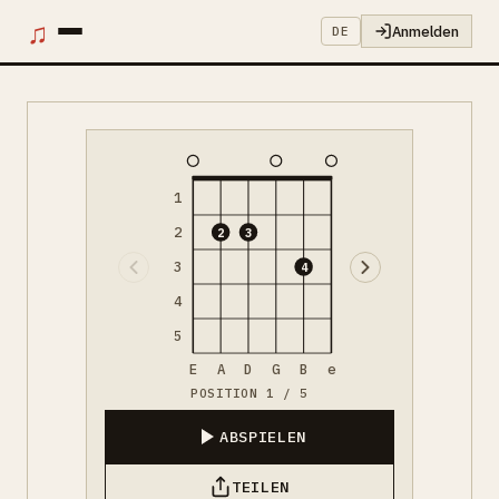
♫
Anmelden
DE
1
2
2
3
3
4
4
5
E
A
D
G
B
e
POSITION 1 / 5
ABSPIELEN
TEILEN