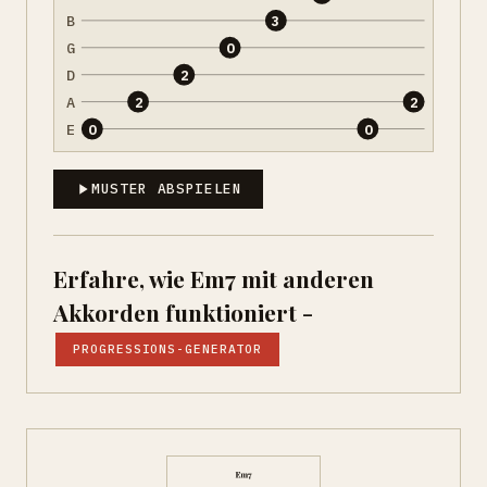
B
3
G
0
D
2
A
2
2
E
0
0
MUSTER ABSPIELEN
Erfahre, wie Em7 mit anderen
Akkorden funktioniert -
PROGRESSIONS-GENERATOR