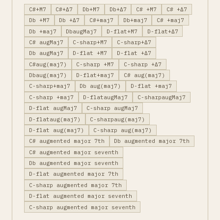
C#+M7
C#+Δ7
Db+M7
Db+Δ7
C# +M7
C# +Δ7
Db +M7
Db +Δ7
C#+maj7
Db+maj7
C# +maj7
Db +maj7
DbaugMaj7
D-flat+M7
D-flat+Δ7
C# augMaj7
C-sharp+M7
C-sharp+Δ7
Db augMaj7
D-flat +M7
D-flat +Δ7
C#aug(maj7)
C-sharp +M7
C-sharp +Δ7
Dbaug(maj7)
D-flat+maj7
C# aug(maj7)
C-sharp+maj7
Db aug(maj7)
D-flat +maj7
C-sharp +maj7
D-flataugMaj7
C-sharpaugMaj7
D-flat augMaj7
C-sharp augMaj7
D-flataug(maj7)
C-sharpaug(maj7)
D-flat aug(maj7)
C-sharp aug(maj7)
C# augmented major 7th
Db augmented major 7th
C# augmented major seventh
Db augmented major seventh
D-flat augmented major 7th
C-sharp augmented major 7th
D-flat augmented major seventh
C-sharp augmented major seventh