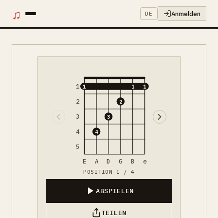
♫
Anmelden
DE
1
1
1
1
2
2
3
3
4
4
5
E
A
D
G
B
e
POSITION 1 / 4
ABSPIELEN
TEILEN