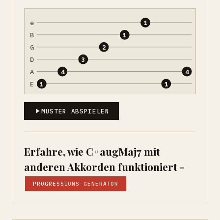
e
1
B
1
G
2
D
3
A
4
4
E
1
1
MUSTER ABSPIELEN
Erfahre, wie C#augMaj7 mit
anderen Akkorden funktioniert -
PROGRESSIONS-GENERATOR