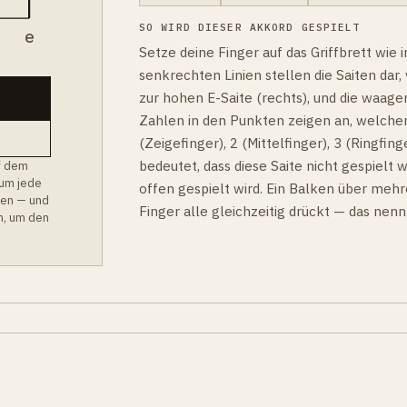
SO WIRD DIESER AKKORD GESPIELT
B
e
Setze deine Finger auf das Griffbrett wie
senkrechten Linien stellen die Saiten dar, v
zur hohen E-Saite (rechts), und die waager
Zahlen in den Punkten zeigen an, welcher
(Zeigefinger), 2 (Mittelfinger), 3 (Ringfinge
bedeutet, dass diese Saite nicht gespielt w
f dem
 um jede
offen gespielt wird. Ein Balken über mehr
hen — und
Finger alle gleichzeitig drückt — das nen
m, um den