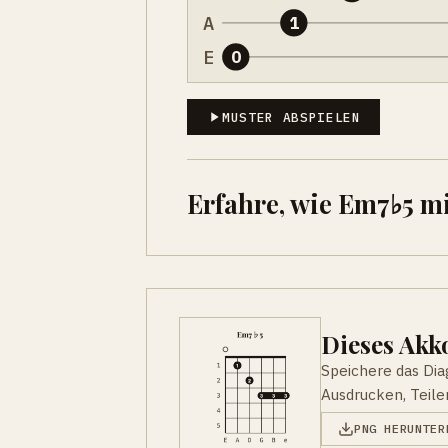
A
1
E
0
MUSTER ABSPIELEN
Erfahre, wie Em7♭5 m
Dieses Ak
Speichere das Di
Ausdrucken, Teile
PNG HERUNTER