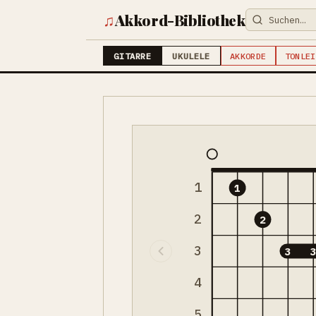
♫
Akkord-Bibliothek
GITARRE
UKULELE
AKKORDE
TONLEI
1
1
2
2
3
3
4
5