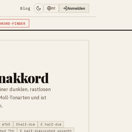
Blog
Anmelden
DE
KKORD-FINDER
enakkord
iner dunklen, rastlosen
Moll-Tonarten und ist
n.
E m7b5
Ehalf-dim
E half-dim
hed 7th
E half-diminished seventh