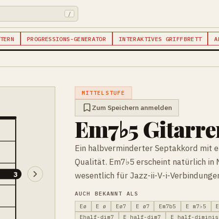
/
TERN
PROGRESSIONS-GENERATOR
INTERAKTIVES GRIFFBRETT
A
MITTELSTUFE
Zum Speichern anmelden
Em7♭5 Gitarr
Ein halbverminderter Septakkord mit e
Qualität. Em7♭5 erscheint natürlich in 
3
3
wesentlich für Jazz-ii-V-i-Verbindunge
AUCH BEKANNT ALS
Eø
E ø
Eø7
E ø7
Em7b5
E m7♭5
Ehalf-dim7
E half-dim7
E half-diminis