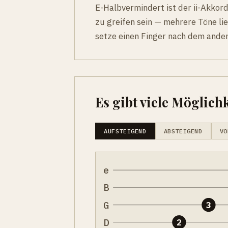
E-Halbvermindert ist der ii-Akkord
zu greifen sein — mehrere Töne li
setze einen Finger nach dem ander
Es gibt viele Möglichk
AUFSTEIGEND
ABSTEIGEND
VO
e
B
G
3
D
2