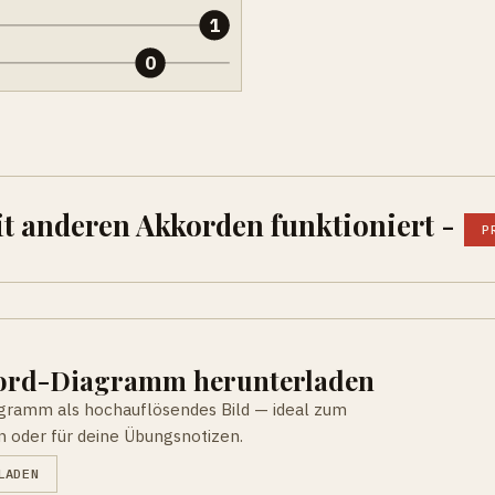
1
0
it anderen Akkorden funktioniert -
P
kord-Diagramm herunterladen
agramm als hochauflösendes Bild — ideal zum
n oder für deine Übungsnotizen.
LADEN