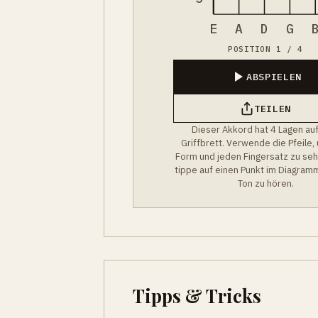
E
A
D
G
POSITION 1 / 4
ABSPIELEN
TEILEN
Dieser Akkord hat 4 Lagen au
Griffbrett. Verwende die Pfeile,
Form und jeden Fingersatz zu se
tippe auf einen Punkt im Diagram
Ton zu hören.
Tipps & Tricks