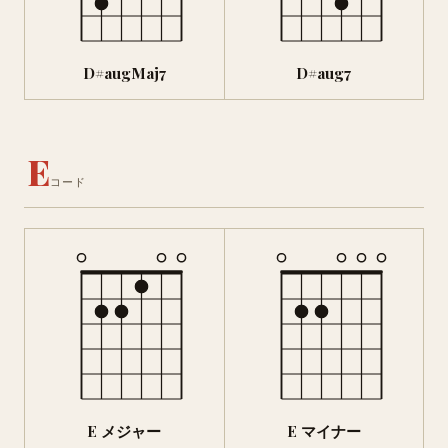
D#augMaj7
D#aug7
E
コード
E メジャー
E マイナー