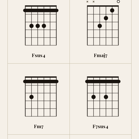
×
×
Fsus4
Fmaj7
Fm7
F7sus4