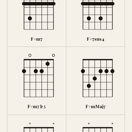
F#m7
F#7sus4
F#m7♭5
F#mMaj7
×
×
×
×