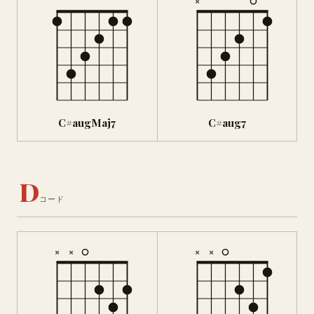
×
C#augMaj7
C#aug7
D
コード
×
×
×
×