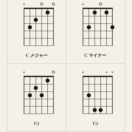
×
×
C メジャー
C マイナー
×
×
×
×
C7
C5