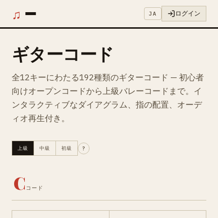
♫
ログイン
JA
ギターコード
全12キーにわたる192種類のギターコード — 初心者
向けオープンコードから上級バレーコードまで。イ
ンタラクティブなダイアグラム、指の配置、オーデ
ィオ再生付き。
上級
中級
初級
?
C
コード