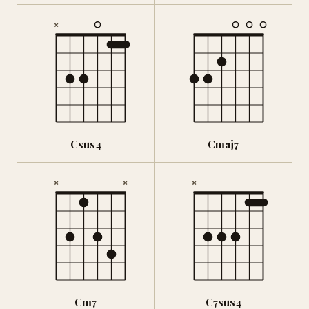
×
Csus4
Cmaj7
×
×
×
Cm7
C7sus4