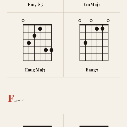
Em7♭5
EmMaj7
EaugMaj7
Eaug7
F
コード