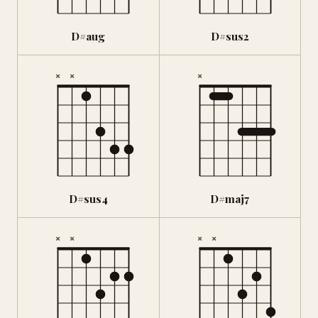
D#aug
D#sus2
×
×
×
D#sus4
D#maj7
×
×
×
×