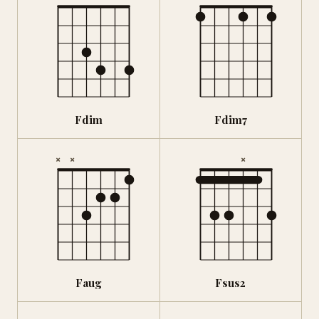
Fdim
Fdim7
×
×
×
Faug
Fsus2