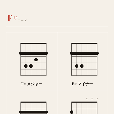
F#
コード
F# メジャー
F# マイナー
×
×
×