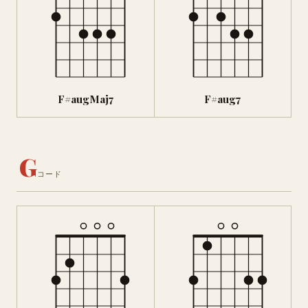
F#augMaj7
F#aug7
G
コード