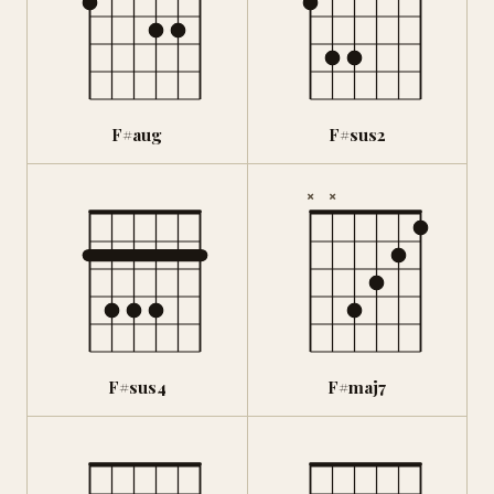
F#aug
F#sus2
×
×
F#sus4
F#maj7