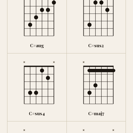
C#aug
C#sus2
×
×
×
C#sus4
C#maj7
×
×
×