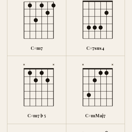
C#m7
C#7sus4
×
×
×
×
C#m7♭5
C#mMaj7