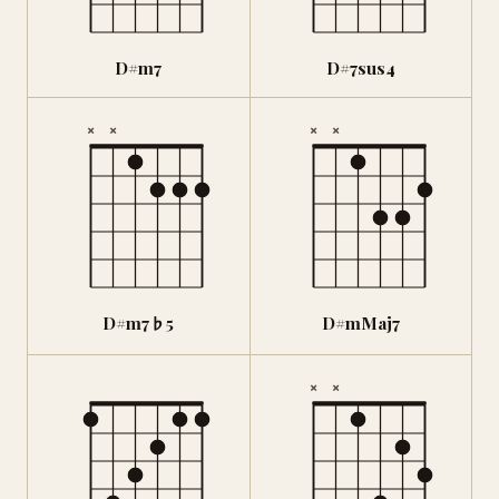
D#m7
D#7sus4
×
×
×
×
D#m7♭5
D#mMaj7
×
×