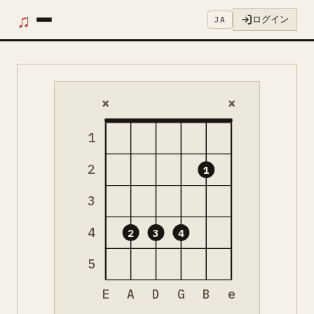
♫
ログイン
JA
×
×
1
2
1
3
4
2
3
4
5
E
A
D
G
B
e