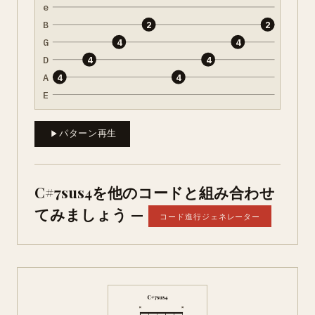
e
B
2
2
G
4
4
D
4
4
A
4
4
E
パターン再生
C#7sus4を他のコードと組み合わせ
てみましょう —
コード進行ジェネレーター