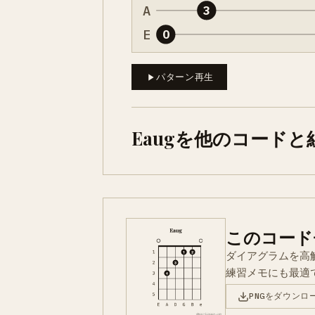
A
3
E
0
パターン再生
Eaugを他のコード
このコード
ダイアグラムを高
練習メモにも最適
PNGをダウンロ