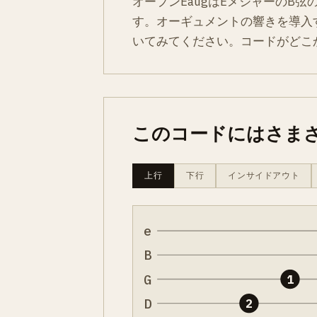
オープンEaugはEメジャーのB
す。オーギュメントの響きを導入
いてみてください。コードがどこ
このコードにはさま
上行
下行
インサイドアウト
e
B
G
1
D
2