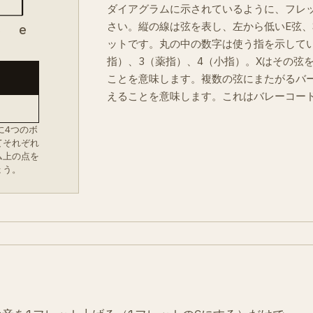
ダイアグラムに示されているように、フレ
さい。縦の線は弦を表し、左から低いE弦、
B
e
ットです。丸の中の数字は使う指を示してい
指）、3（薬指）、4（小指）。Xはその弦
ことを意味します。複数の弦にまたがるバ
えることを意味します。これはバレーコー
に4つのボ
てそれぞれ
ム上の点を
ょう。