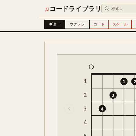
♫
コードライブラリ
ギター
ウクレレ
コード
スケール
1
1
2
3
3
4
4
5