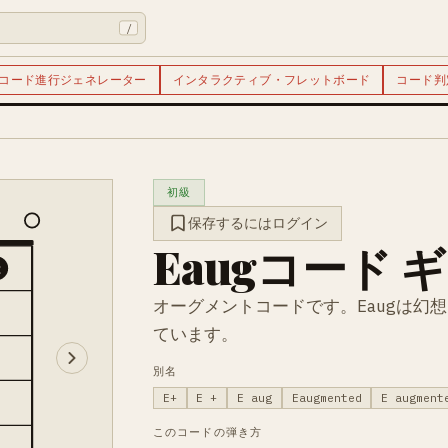
/
コード進行ジェネレーター
インタラクティブ・フレットボード
コード判
初級
保存するにはログイン
Eaugコード 
2
オーグメントコードです。Eaugは幻
ています。
別名
E+
E +
E aug
Eaugmented
E augment
このコードの弾き方