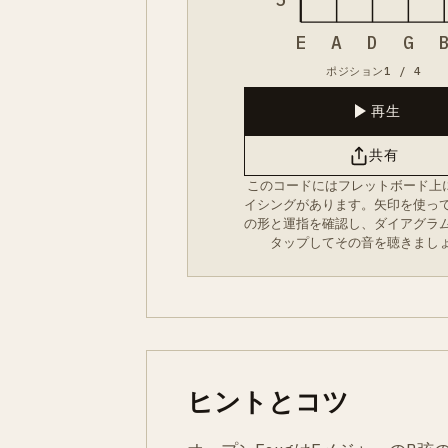
E
A
D
G
ポジション1 / 4
再生
共有
このコードにはフレットボード上
イシングがあります。矢印を使っ
の形と運指を確認し、ダイアグラ
タップしてその音を聴きまし
ヒントとコツ