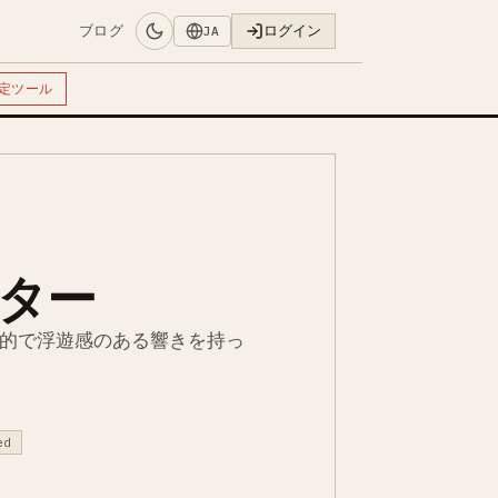
ブログ
ログイン
JA
定ツール
ギター
想的で浮遊感のある響きを持っ
ed