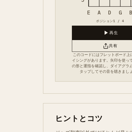
E
A
D
G
ポジション1 / 4
再生
共有
このコードにはフレットボード上
イシングがあります。矢印を使っ
の形と運指を確認し、ダイアグラ
タップしてその音を聴きまし
ヒントとコツ