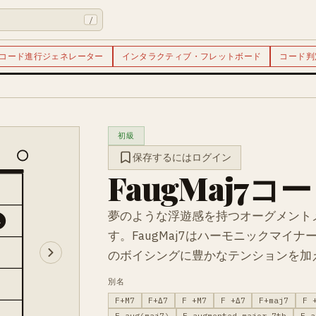
/
コード進行ジェネレーター
インタラクティブ・フレットボード
コード判
初級
保存するにはログイン
FaugMaj7コ
夢のような浮遊感を持つオーグメント
4
す。FaugMaj7はハーモニックマイ
のボイシングに豊かなテンションを加
別名
F+M7
F+Δ7
F +M7
F +Δ7
F+maj7
F 