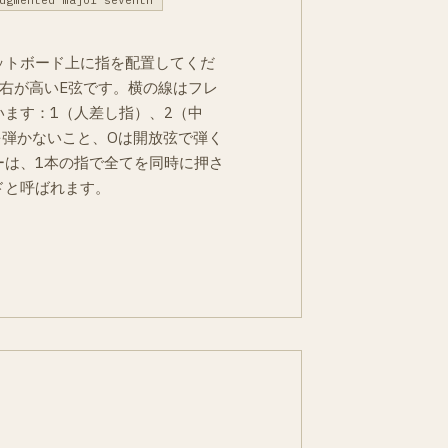
ugmented major seventh
ットボード上に指を配置してくだ
右が高いE弦です。横の線はフレ
ます：1（人差し指）、2（中
を弾かないこと、Oは開放弦で弾く
ーは、1本の指で全てを同時に押さ
ドと呼ばれます。