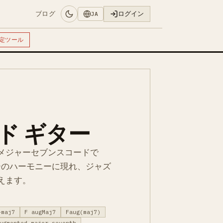
ブログ
ログイン
JA
定ツール
ード ギター
メジャーセブンスコードで
ナーのハーモニーに現れ、ジャズ
えます。
+maj7
F augMaj7
Faug(maj7)