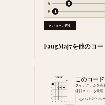
A
0
E
1
パターン再生
FaugMaj7を他の
このコード
ダイアグラムを高
練習メモにも最適
PNGをダウンロ