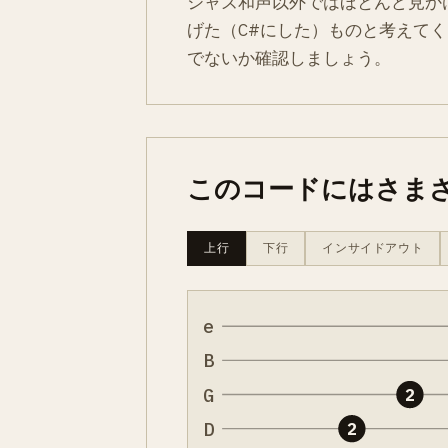
ジャズ和声以外ではほとんど見かけ
げた（C#にした）ものと考えてくだ
でないか確認しましょう。
このコードにはさま
上行
下行
インサイドアウト
e
B
G
2
D
2