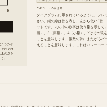
F aug(maj7)
F augmented major 7th
F a
このコードの弾き方
B
e
ダイアグラムに示されているように、フレ
さい。縦の線は弦を表し、左から低いE弦、
ットです。丸の中の数字は使う指を示してい
指）、3（薬指）、4（小指）。Xはその弦
ことを意味します。複数の弦にまたがるバ
に4つのボ
えることを意味します。これはバレーコー
てそれぞれ
ム上の点を
ょう。