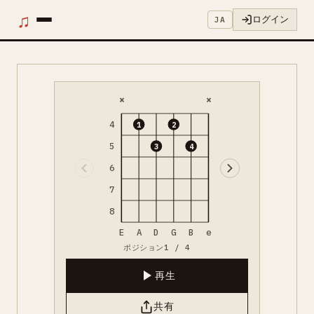
♫
ログイン
JA
×
×
4
1
2
5
3
4
6
7
8
E
A
D
G
B
e
ポジション1 / 4
再生
共有