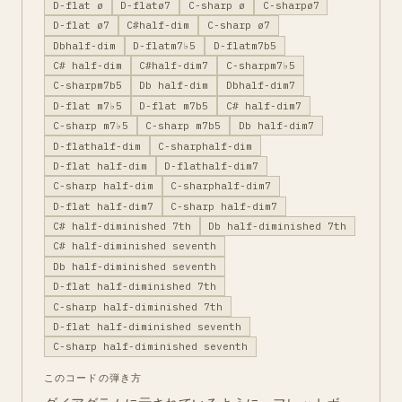
D-flat ø
D-flatø7
C-sharp ø
C-sharpø7
D-flat ø7
C#half-dim
C-sharp ø7
Dbhalf-dim
D-flatm7♭5
D-flatm7b5
C# half-dim
C#half-dim7
C-sharpm7♭5
C-sharpm7b5
Db half-dim
Dbhalf-dim7
D-flat m7♭5
D-flat m7b5
C# half-dim7
C-sharp m7♭5
C-sharp m7b5
Db half-dim7
D-flathalf-dim
C-sharphalf-dim
D-flat half-dim
D-flathalf-dim7
C-sharp half-dim
C-sharphalf-dim7
D-flat half-dim7
C-sharp half-dim7
C# half-diminished 7th
Db half-diminished 7th
C# half-diminished seventh
Db half-diminished seventh
D-flat half-diminished 7th
C-sharp half-diminished 7th
D-flat half-diminished seventh
C-sharp half-diminished seventh
このコードの弾き方