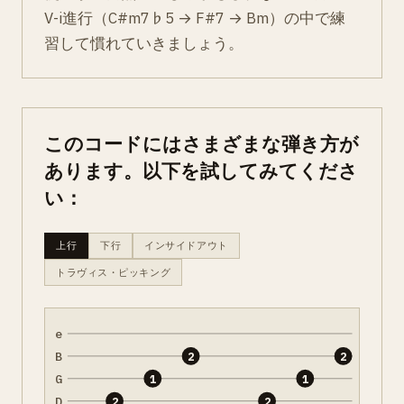
V-i進行（C#m7♭5 → F#7 → Bm）の中で練
習して慣れていきましょう。
このコードにはさまざまな弾き方が
あります。以下を試してみてくださ
い：
上行
下行
インサイドアウト
トラヴィス・ピッキング
e
B
2
2
G
1
1
D
2
2