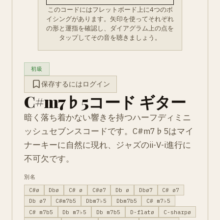
このコードにはフレットボード上に4つのボ
イシングがあります。矢印を使ってそれぞれ
の形と運指を確認し、ダイアグラム上の点を
タップしてその音を聴きましょう。
初級
保存するにはログイン
C#m7♭5コード ギター
暗く落ち着かない響きを持つハーフディミニ
ッシュセブンスコードです。C#m7♭5はマイ
ナーキーに自然に現れ、ジャズのii-V-i進行に
不可欠です。
別名
C#ø
Dbø
C# ø
C#ø7
Db ø
Dbø7
C# ø7
Db ø7
C#m7b5
Dbm7♭5
Dbm7b5
C# m7♭5
C# m7b5
Db m7♭5
Db m7b5
D-flatø
C-sharpø