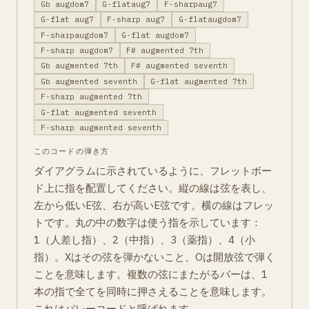
Gb augdom7
G-flataug7
F-sharpaug7
G-flat aug7
F-sharp aug7
G-flataugdom7
F-sharpaugdom7
G-flat augdom7
F-sharp augdom7
F# augmented 7th
Gb augmented 7th
F# augmented seventh
Gb augmented seventh
G-flat augmented 7th
F-sharp augmented 7th
G-flat augmented seventh
F-sharp augmented seventh
このコードの弾き方
ダイアグラムに示されているように、フレットボー
ド上に指を配置してください。縦の線は弦を表し、
左から低いE弦、右が高いE弦です。横の線はフレッ
トです。丸の中の数字は使う指を示しています：
1（人差し指）、2（中指）、3（薬指）、4（小
指）。Xはその弦を弾かないこと、Oは開放弦で弾く
ことを意味します。複数の弦にまたがるバーは、1
本の指で全てを同時に押さえることを意味します。
これはバレーコードと呼ばれます。