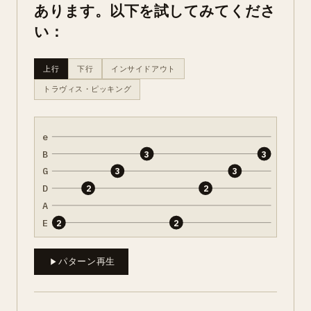
あります。以下を試してみてくださ
い：
上行
下行
インサイドアウト
トラヴィス・ピッキング
e
B
3
3
G
3
3
D
2
2
A
E
2
2
パターン再生