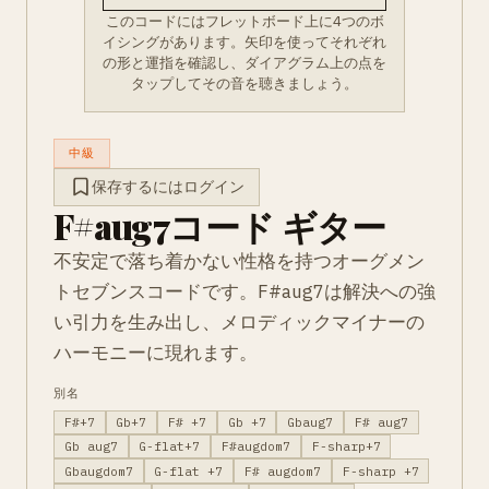
このコードにはフレットボード上に4つのボ
イシングがあります。矢印を使ってそれぞれ
の形と運指を確認し、ダイアグラム上の点を
タップしてその音を聴きましょう。
中級
保存するにはログイン
F#aug7コード ギター
不安定で落ち着かない性格を持つオーグメン
トセブンスコードです。F#aug7は解決への強
い引力を生み出し、メロディックマイナーの
ハーモニーに現れます。
別名
F#+7
Gb+7
F# +7
Gb +7
Gbaug7
F# aug7
Gb aug7
G-flat+7
F#augdom7
F-sharp+7
Gbaugdom7
G-flat +7
F# augdom7
F-sharp +7