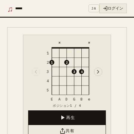
♫
ログイン
JA
×
×
1
2
1
2
3
3
4
4
5
E
A
D
G
B
e
ポジション1 / 4
再生
共有