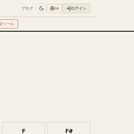
ブログ
ログイン
JA
定ツール
F
F#