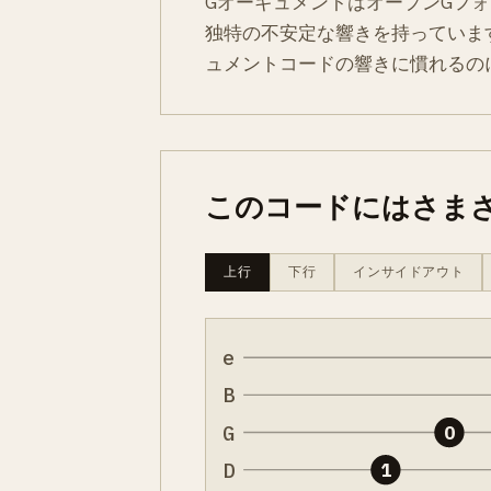
GオーギュメントはオープンGフォ
独特の不安定な響きを持っていま
ュメントコードの響きに慣れるの
このコードにはさま
上行
下行
インサイドアウト
e
B
G
0
D
1