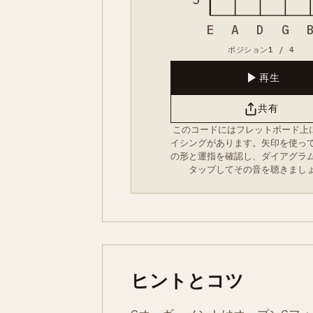
E
A
D
G
ポジション1 / 4
再生
共有
このコードにはフレットボード上
イシングがあります。矢印を使っ
の形と運指を確認し、ダイアグラ
タップしてその音を聴きまし
ヒントとコツ