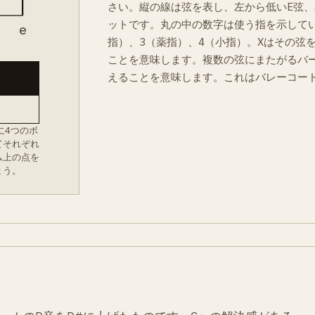
さい。縦の線は弦を表し、左から低いE弦、
ットです。丸の中の数字は使う指を示してい
B
e
指）、3（薬指）、4（小指）。Xはその弦
ことを意味します。複数の弦にまたがるバ
えることを意味します。これはバレーコー
に4つのボ
てそれぞれ
ム上の点を
ょう。