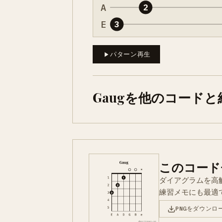
A
2
E
3
パターン再生
Gaugを他のコード
このコード
ダイアグラムを高
練習メモにも最適
PNGをダウンロ