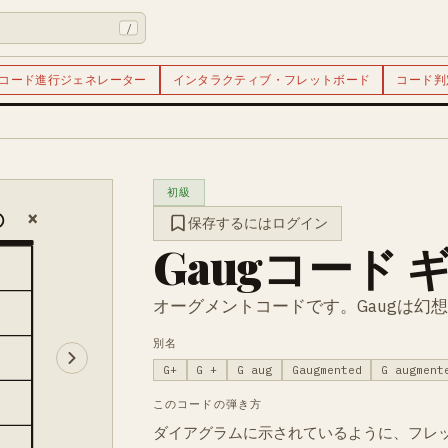
/
コード進行ジェネレーター
インタラクティブ・フレットボード
コード判
初級
×
保存するにはログイン
Gaugコード 
オーグメントコードです。Gaugは幻
別名
G+
G +
G aug
Gaugmented
G augment
このコードの弾き方
ダイアグラムに示されているように、フレ