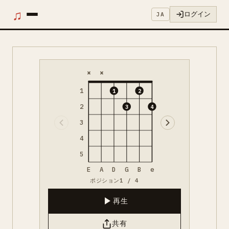
♫
ログイン
JA
×
×
1
1
2
2
3
4
3
4
5
E
A
D
G
B
e
ポジション1 / 4
再生
共有