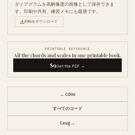
ダイアグラムを高解像度の画像として保存できま
す。印刷や共有、練習メモにも最適です。
PNGをダウンロード
PRINTABLE REFERENCE
All the chords and scales in one printable book.
$9
Get the PDF →
←
Cdim
すべてのコード
→
Caug