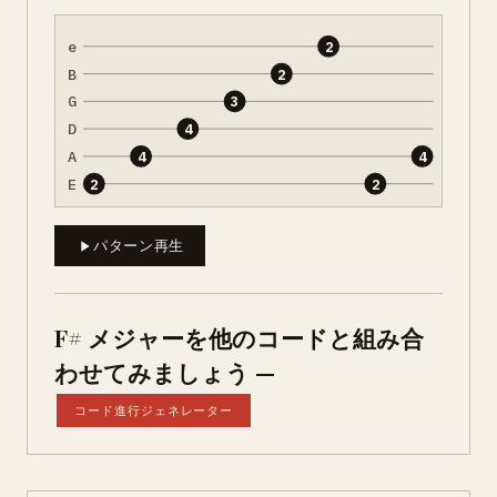
e
2
B
2
G
3
D
4
A
4
4
E
2
2
パターン再生
F# メジャーを他のコードと組み合
わせてみましょう —
コード進行ジェネレーター