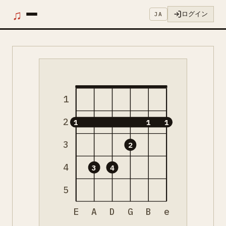
♫
ログイン
JA
1
2
1
1
1
3
2
4
3
4
5
E
A
D
G
B
e