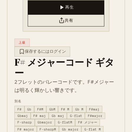
再生
共有
上級
保存するにはログイン
F# メジャーコード ギタ
ー
2フレットのバレーコードです。F#メジャー
は明るく輝かしい響きです。
別名
F#
Gb
F#M
GbM
F# M
Gb M
F#maj
Gbmaj
F# maj
Gb maj
G-flat
F#major
F-sharp
Gbmajor
G-flatM
F# メジャー
F# major
F-sharpM
Gb major
G-flat M