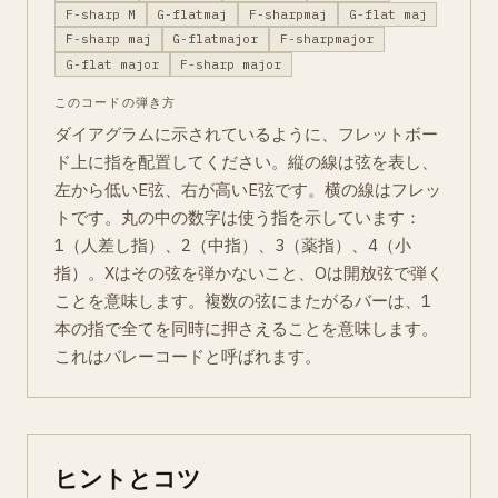
F-sharp M
G-flatmaj
F-sharpmaj
G-flat maj
F-sharp maj
G-flatmajor
F-sharpmajor
G-flat major
F-sharp major
このコードの弾き方
ダイアグラムに示されているように、フレットボー
ド上に指を配置してください。縦の線は弦を表し、
左から低いE弦、右が高いE弦です。横の線はフレッ
トです。丸の中の数字は使う指を示しています：
1（人差し指）、2（中指）、3（薬指）、4（小
指）。Xはその弦を弾かないこと、Oは開放弦で弾く
ことを意味します。複数の弦にまたがるバーは、1
本の指で全てを同時に押さえることを意味します。
これはバレーコードと呼ばれます。
ヒントとコツ