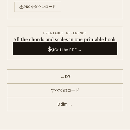
PNGをダウンロード
PRINTABLE REFERENCE
All the chords and scales in one printable book.
$9
Get the PDF →
←
D7
すべてのコード
→
Ddim