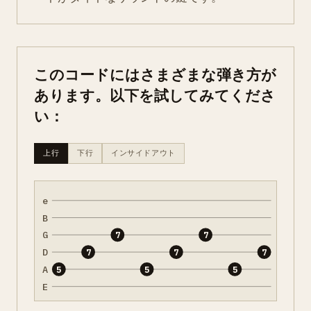
このコードにはさまざまな弾き方が
あります。以下を試してみてくださ
い：
上行
下行
インサイドアウト
e
B
G
7
7
D
7
7
7
A
5
5
5
E