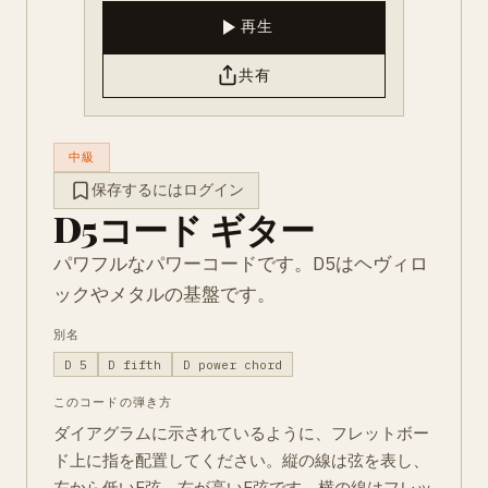
再生
共有
中級
保存するにはログイン
D5コード ギター
パワフルなパワーコードです。D5はヘヴィロ
ックやメタルの基盤です。
別名
D 5
D fifth
D power chord
このコードの弾き方
ダイアグラムに示されているように、フレットボー
ド上に指を配置してください。縦の線は弦を表し、
左から低いE弦、右が高いE弦です。横の線はフレッ