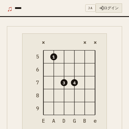
♫
ログイン
JA
×
×
×
5
1
6
7
3
4
8
9
E
A
D
G
B
e