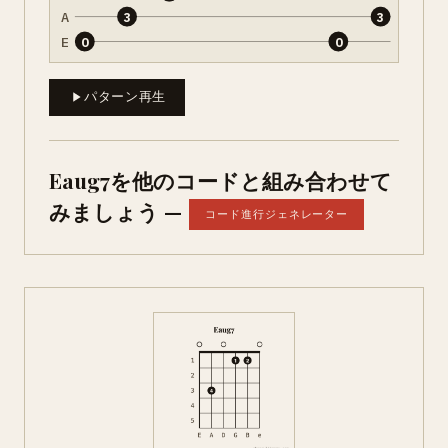
A
3
3
E
0
0
パターン再生
Eaug7を他のコードと組み合わせて
みましょう —
コード進行ジェネレーター