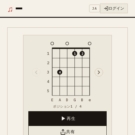
♫
ログイン
JA
1
1
2
2
3
4
4
5
E
A
D
G
B
e
ポジション1 / 4
再生
共有