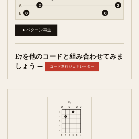
A
2
2
E
0
0
パターン再生
E7を他のコードと組み合わせてみま
しょう —
コード進行ジェネレーター