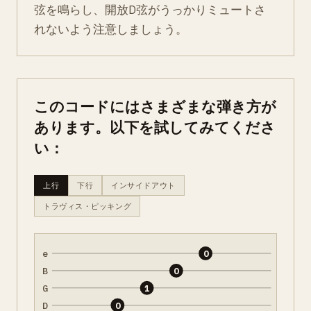
弦を鳴らし、開放D弦がうっかりミュートさ
れないよう注意しましょう。
このコードにはさまざまな弾き方が
あります。以下を試してみてくださ
い：
上行
下行
インサイドアウト
トラヴィス・ピッキング
e
0
B
0
G
1
D
0