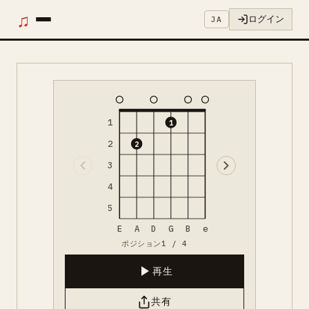
♫
ログイン
JA
1
1
2
2
3
4
5
E
A
D
G
B
e
ポジション1 / 4
再生
共有